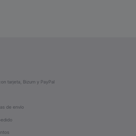
on tarjeta, Bizum y PayPal
as de envío
pedido
untos