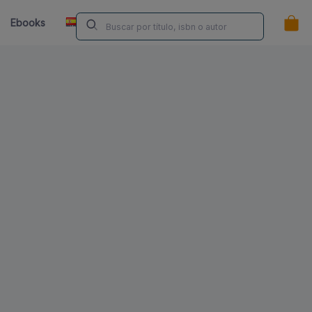
ES
Ebooks
Librerías
Contacta
¿Eres Autor/a?