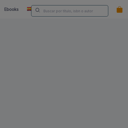
ES
Ebooks
Librerías
Contacta
¿Eres Autor/a?