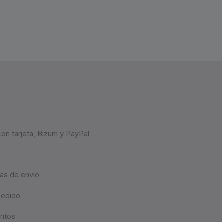
on tarjeta, Bizum y PayPal
as de envío
pedido
untos