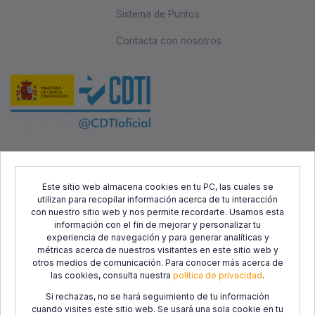
Sistema de Puntos
Contacta con nosotros
Este proyecto ha sido cofinanciado por el Fondo Europeo de
Desarrollo Regional (FEDER) y el Centro para el Desarrollo
Este sitio web almacena cookies en tu PC, las cuales se
utilizan para recopilar información acerca de tu interacción
Tecnológico Industrial (CDTI), con el objetivo de promover el
con nuestro sitio web y nos permite recordarte. Usamos esta
desarrollo tecnológico, la innovación y una investigación de
información con el fin de mejorar y personalizar tu
calidad.
experiencia de navegación y para generar analíticas y
métricas acerca de nuestros visitantes en este sitio web y
otros medios de comunicación. Para conocer más acerca de
las cookies, consulta nuestra
política de privacidad
.
Si rechazas, no se hará seguimiento de tu información
cuando visites este sitio web. Se usará una sola cookie en tu