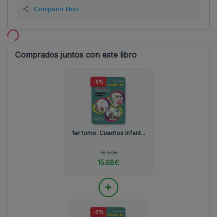
Compartir libro
Comprados juntos con este libro
-5%
1er tomo. Cuentos infant...
16.50€
15.68€
+
-5%