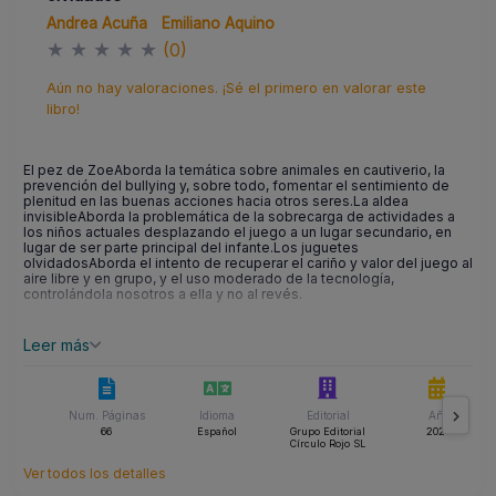
Andrea Acuña
Emiliano Aquino
★
★
★
★
★
(0)
Aún no hay valoraciones. ¡Sé el primero en valorar este
libro!
El pez de ZoeAborda la temática sobre animales en cautiverio, la
prevención del bullying y, sobre todo, fomentar el sentimiento de
plenitud en las buenas acciones hacia otros seres.La aldea
invisibleAborda la problemática de la sobrecarga de actividades a
los niños actuales desplazando el juego a un lugar secundario, en
lugar de ser parte principal del infante.Los juguetes
olvidadosAborda el intento de recuperar el cariño y valor del juego al
aire libre y en grupo, y el uso moderado de la tecnología,
controlándola nosotros a ella y no al revés.
Leer más
Num. Páginas
Idioma
Editorial
Año
66
Español
Grupo Editorial
2022
Círculo Rojo SL
Ver todos los detalles