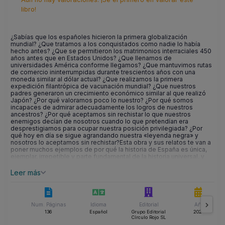
libro!
¿Sabías que los españoles hicieron la primera globalización
mundial? ¿Que tratamos a los conquistados como nadie lo había
hecho antes? ¿Que se permitieron los matrimonios interraciales 450
años antes que en Estados Unidos? ¿Que llenamos de
universidades América conforme llegamos? ¿Que mantuvimos rutas
de comercio ininterrumpidas durante trescientos años con una
moneda similar al dólar actual? ¿Que realizamos la primera
expedición filantrópica de vacunación mundial? ¿Que nuestros
padres generaron un crecimiento económico similar al que realizó
Japón? ¿Por qué valoramos poco lo nuestro? ¿Por qué somos
incapaces de admirar adecuadamente los logros de nuestros
ancestros? ¿Por qué aceptamos sin rechistar lo que nuestros
enemigos decían de nosotros cuando lo que pretendían era
desprestigiarnos para ocupar nuestra posición privilegiada? ¿Por
qué hoy en día se sigue agrandando nuestra «leyenda negra» y
nosotros lo aceptamos sin rechistar?Esta obra y sus relatos te van a
poner muchos ejemplos de por qué la historia de España es única,
ejemplar, irrepetible y parte fundamental de la historia universal, y
debemos estar muy, pero que muy orgullosos de nuestros logros.
Leer más
Num. Páginas
Idioma
Editorial
Año
136
Español
Grupo Editorial
2022
Círculo Rojo SL