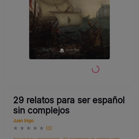
29 relatos para ser español
sin complejos
Juan Inigo
★
★
★
★
★
(0)
Aún no hay valoraciones. ¡Sé el primero en valorar este