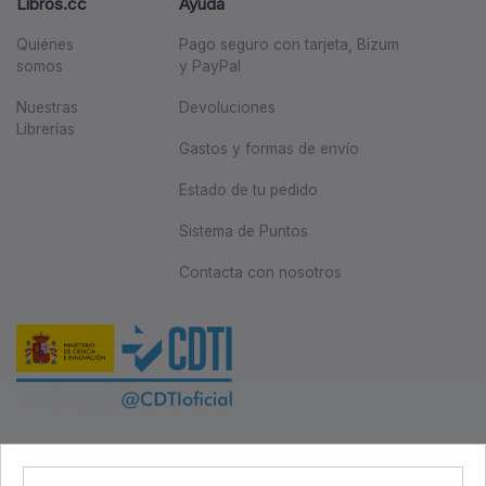
Libros.cc
Ayuda
Quiénes
Pago seguro con tarjeta, Bizum
somos
y PayPal
Nuestras
Devoluciones
Librerías
Gastos y formas de envío
Estado de tu pedido
Sistema de Puntos
Contacta con nosotros
Este proyecto ha sido cofinanciado por el Fondo Europeo de