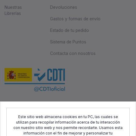
Nuestras
Devoluciones
Librerías
Gastos y formas de envío
Estado de tu pedido
Sistema de Puntos
Contacta con nosotros
Este proyecto ha sido cofinanciado por el Fondo Europeo de
Desarrollo Regional (FEDER) y el Centro para el Desarrollo
Este sitio web almacena cookies en tu PC, las cuales se
utilizan para recopilar información acerca de tu interacción
Tecnológico Industrial (CDTI), con el objetivo de promover el
con nuestro sitio web y nos permite recordarte. Usamos esta
desarrollo tecnológico, la innovación y una investigación de
información con el fin de mejorar y personalizar tu
calidad.