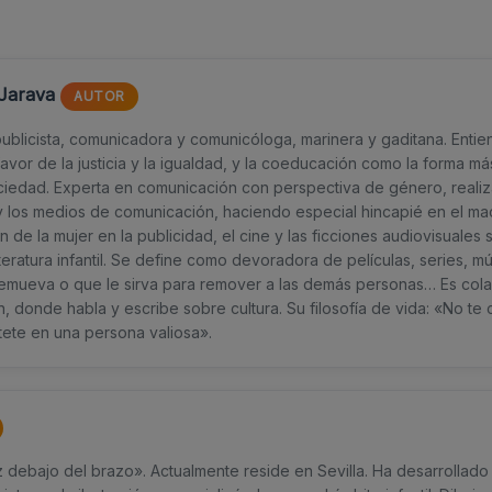
 Jarava
AUTOR
 publicista, comunicadora y comunicóloga, marinera y gaditana. Ent
avor de la justicia y la igualdad, y la coeducación como la forma m
ciedad. Experta en comunicación con perspectiva de género, realiz
y los medios de comunicación, haciendo especial hincapié en el ma
n de la mujer en la publicidad, el cine y las ficciones audiovisuales 
literatura infantil. Se define como devoradora de películas, series, 
e remueva o que le sirva para remover a las demás personas… Es col
 donde habla y escribe sobre cultura. Su filosofía de vida: «No te
tete en una persona valiosa».
 debajo del brazo». Actualmente reside en Sevilla. Ha desarrollado