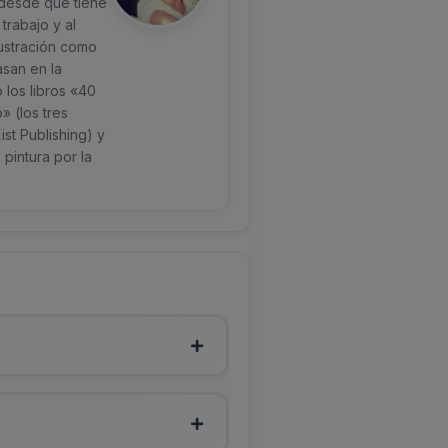
a desde que tiene
trabajo y al
lustración como
asan en la
 los libros «40
 (los tres
st Publishing) y
pintura por la