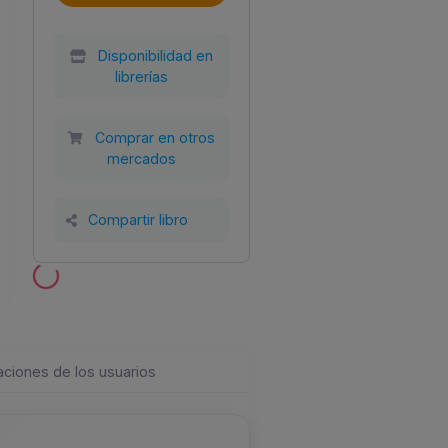
Disponibilidad en
librerías
Año
Tamaño
Encuadernación
2022
210x210
Tapa Dura
Comprar en otros
mercados
Compartir libro
aciones de los usuarios