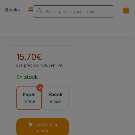
ES
Ebooks
Librerías
Contacta
¿Eres Autor/a?
15.70€
Los precios incluyen IVA
En stock
Papel
Ebook
15.70€
6.99€
Añadir a la
cesta