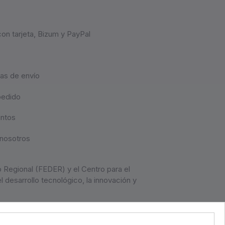
on tarjeta, Bizum y PayPal
as de envío
pedido
untos
nosotros
 Regional (FEDER) y el Centro para el
l desarrollo tecnológico, la innovación y