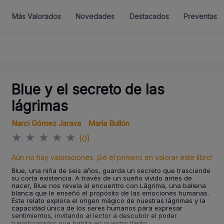
Más Valorados
Novedades
Destacados
Preventas
Blue y el secreto de las
lágrimas
Narci Gómez Jarava
María Bullón
★
★
★
★
★
(0)
Aún no hay valoraciones. ¡Sé el primero en valorar este libro!
Blue, una niña de seis años, guarda un secreto que trasciende
su corta existencia. A través de un sueño vivido antes de
nacer, Blue nos revela el encuentro con Lágrima, una ballena
blanca que le enseñó el propósito de las emociones humanas.
Este relato explora el origen mágico de nuestras lágrimas y la
capacidad única de los seres humanos para expresar
sentimientos, invitando al lector a descubrir el poder
transformador que habita en nuestro llanto.