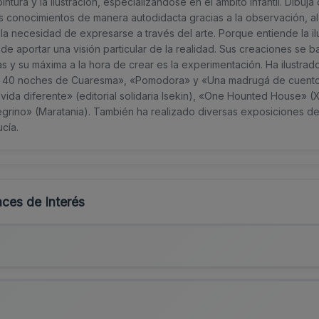
 pintura y la ilustración, especializándose en el ámbito infantil. Dibuj
s conocimientos de manera autodidacta gracias a la observación, al 
la necesidad de expresarse a través del arte. Porque entiende la i
e aportar una visión particular de la realidad. Sus creaciones se b
as y su máxima a la hora de crear es la experimentación. Ha ilustrado
 40 noches de Cuaresma», «Pomodora» y «Una madrugá de cuento»
ida diferente» (editorial solidaria Isekin), «One Hounted House» (Xi
egrino» (Maratania). También ha realizado diversas exposiciones de 
cía.
ces de Interés