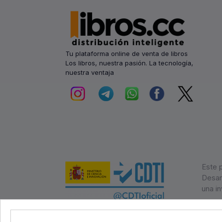
Tu plataforma online de venta de libros
Los libros, nuestra pasión. La tecnología,
nuestra ventaja
Este 
Desarr
una in