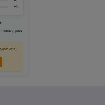
0%
0%
o
lectores y gana
lorar este