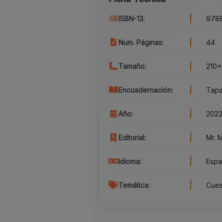
ISBN-13:
978
Num. Páginas:
44
Tamaño:
210x
Encuadernación:
Tapa
Año:
202
Editorial:
Mr. 
Idioma:
Espa
Temática:
Cues