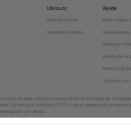
Libros.cc
Ayuda
Quiénes somos
Pago seguro c
Nuestras Librerías
Devoluciones
Gastos y form
Estado de tu 
Sistema de P
Contacta con 
proyecto ha sido cofinanciado por el Fondo Europeo de Desarrollo
ollo Tecnológico Industrial (CDTI), con el objetivo de promover e
vestigación de calidad.