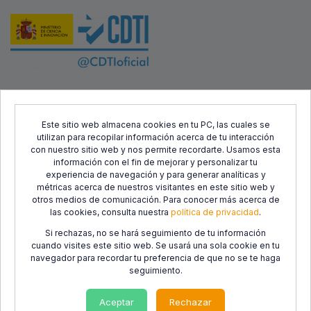
Este proyecto ha sido cofinanciado por el Fondo Europeo de
Desarrollo Regional (FEDER) y el Centro para el Desarrollo
Este sitio web almacena cookies en tu PC, las cuales se
utilizan para recopilar información acerca de tu interacción
Tecnológico Industrial (CDTI), con el objetivo de promover el
con nuestro sitio web y nos permite recordarte. Usamos esta
desarrollo tecnológico, la innovación y una investigación de
información con el fin de mejorar y personalizar tu
calidad.
experiencia de navegación y para generar analíticas y
métricas acerca de nuestros visitantes en este sitio web y
otros medios de comunicación. Para conocer más acerca de
las cookies, consulta nuestra
política de privacidad
.
Si rechazas, no se hará seguimiento de tu información
cuando visites este sitio web. Se usará una sola cookie en tu
navegador para recordar tu preferencia de que no se te haga
seguimiento.
Política de
Política de
Condiciones de
privacidad
cookies
Uso
Aceptar
Rechazar