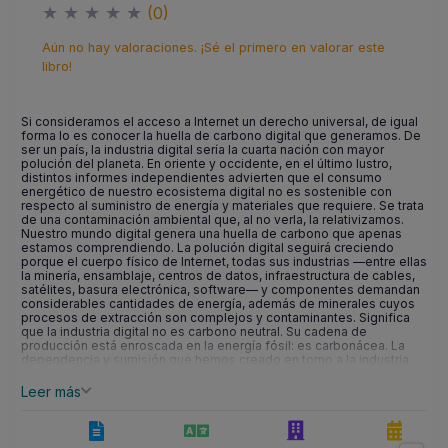
★
★
★
★
★
(0)
Aún no hay valoraciones. ¡Sé el primero en valorar este
libro!
Si consideramos el acceso a Internet un derecho universal, de igual
forma lo es conocer la huella de carbono digital que generamos. De
ser un país, la industria digital sería la cuarta nación con mayor
polución del planeta. En oriente y occidente, en el último lustro,
distintos informes independientes advierten que el consumo
energético de nuestro ecosistema digital no es sostenible con
respecto al suministro de energía y materiales que requiere. Se trata
de una contaminación ambiental que, al no verla, la relativizamos.
Nuestro mundo digital genera una huella de carbono que apenas
estamos comprendiendo. La polución digital seguirá creciendo
porque el cuerpo físico de Internet, todas sus industrias —entre ellas
la minería, ensamblaje, centros de datos, infraestructura de cables,
satélites, basura electrónica, software— y componentes demandan
considerables cantidades de energía, además de minerales cuyos
procesos de extracción son complejos y contaminantes. Significa
que la industria digital no es carbono neutral. Su cadena de
producción está enroscada en la energía fósil: es carbonácea. La
dependencia y sumisión que hemos creado en torno a la industria
digital provoca que nos extraviemos en la luz azul que emana de la
más preciada de todas nuestras deidades: la digital. La singularidad
Leer más
que nos otorga —adictiva— nos lleva a un momento decisivo en
nuestra evolución. A raíz de la COVID-19, la aceleración digital ocupa
un lugar prioritario en la agenda de países, industrias, sociedades y
gobiernos. Pero su interacción con los temas de impacto energético