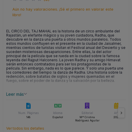
Aún no hay valoraciones. ¡Sé el primero en valorar este
libro!
EL CIRCO DEL TAJ MAHAL es la historia de un circo ambulante del
Rajastán, un elefante mágico y su joven cuidadora, Radha, que
descubre en la danza una puerta a otros mundos paralelos. Todos
estos mundos confluyen en el presente en la ciudad de Jaisalmer,
mientras cientos de turistas visitan el Festival anual del Desierto y se
suceden misteriosas desapariciones. Entre ellas, la del actor
principal de la película que se rueda en la ciudad sobre la famosa
leyenda del Rajput Halconero. La joven Radha y su amigo Himavat
serán entonces contratados para ser los protagonistas de la
película. Sin embargo, nada es lo que parece. Y solo una puerta une
los corredores del tiempo: la danza de Radha. Una historia sobre la
redención, sobre batallas de siglos y mujeres quemadas en el
fuego, sobre el poder de la danza y la salvación por la belleza.
Leer más
Num. Páginas
Idioma
Editorial
Año
148
Español
Mª Cristina
2025
Rodríguez Aguilar
Ver todos los detalles