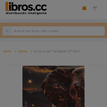
Inicio
Libros
El Circo del Taj Mahal (2ª Edic)