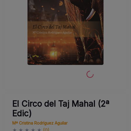
El Circo del Taj Mahal (2ª
Edic)
Mª Cristina Rodríguez Aguilar
★
★
★
★
★
(0)