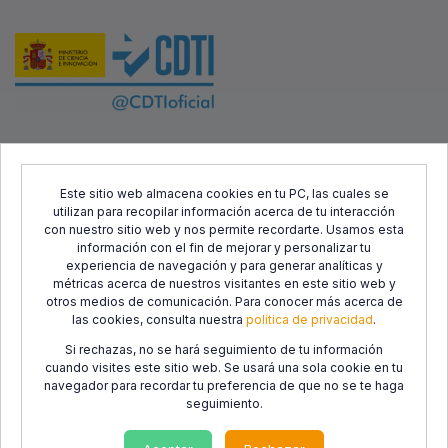
Este proyecto ha sido cofinanciado por el Fondo Europeo de
Desarrollo Regional (FEDER) y el Centro para el Desarrollo
Este sitio web almacena cookies en tu PC, las cuales se
utilizan para recopilar información acerca de tu interacción
Tecnológico Industrial (CDTI), con el objetivo de promover el
con nuestro sitio web y nos permite recordarte. Usamos esta
desarrollo tecnológico, la innovación y una investigación de
información con el fin de mejorar y personalizar tu
calidad.
experiencia de navegación y para generar analíticas y
métricas acerca de nuestros visitantes en este sitio web y
otros medios de comunicación. Para conocer más acerca de
las cookies, consulta nuestra
política de privacidad
.
Si rechazas, no se hará seguimiento de tu información
cuando visites este sitio web. Se usará una sola cookie en tu
navegador para recordar tu preferencia de que no se te haga
seguimiento.
Política de
Política de
Condiciones de
privacidad
cookies
Uso