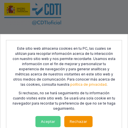
Este proyecto ha sido cofinanciado por el Fondo Europeo de
Desarrollo Regional (FEDER) y el Centro para el Desarrollo
Este sitio web almacena cookies en tu PC, las cuales se
utilizan para recopilar información acerca de tu interacción
Tecnológico Industrial (CDTI), con el objetivo de promover el
con nuestro sitio web y nos permite recordarte. Usamos esta
desarrollo tecnológico, la innovación y una investigación de
información con el fin de mejorar y personalizar tu
calidad.
experiencia de navegación y para generar analíticas y
métricas acerca de nuestros visitantes en este sitio web y
otros medios de comunicación. Para conocer más acerca de
las cookies, consulta nuestra
política de privacidad
.
Si rechazas, no se hará seguimiento de tu información
cuando visites este sitio web. Se usará una sola cookie en tu
navegador para recordar tu preferencia de que no se te haga
seguimiento.
Política de
Política de
Condiciones de
privacidad
cookies
Uso
Aceptar
Rechazar