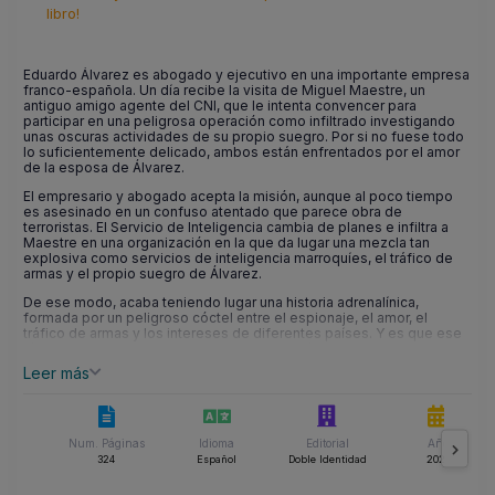
libro!
Eduardo Álvarez es abogado y ejecutivo en una importante empresa
franco-española. Un día recibe la visita de Miguel Maestre, un
antiguo amigo agente del CNI, que le intenta convencer para
participar en una peligrosa operación como infiltrado investigando
unas oscuras actividades de su propio suegro. Por si no fuese todo
lo suficientemente delicado, ambos están enfrentados por el amor
de la esposa de Álvarez.
El empresario y abogado acepta la misión, aunque al poco tiempo
es asesinado en un confuso atentado que parece obra de
terroristas. El Servicio de Inteligencia cambia de planes e infiltra a
Maestre en una organización en la que da lugar una mezcla tan
explosiva como servicios de inteligencia marroquíes, el tráfico de
armas y el propio suegro de Álvarez.
De ese modo, acaba teniendo lugar una historia adrenalínica,
formada por un peligroso cóctel entre el espionaje, el amor, el
tráfico de armas y los intereses de diferentes países. Y es que ese
tópico de la que la realidad supera a la ficción... en esta historia se
cumple con la más cinematográfica de las certezas.
Leer más
Num. Páginas
Idioma
Editorial
Año
324
Español
Doble Identidad
2021