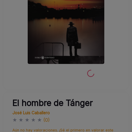
El hombre de Tánger
José Luis Caballero
★
★
★
★
★
(0)
Aún no hay valoraciones. ¡Sé el primero en valorar este