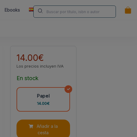
ES
Ebooks
Librerías
Contacta
¿Eres Autor/a?
14.00€
Los precios incluyen IVA
En stock
Papel
14.00€
Añadir a la
cesta