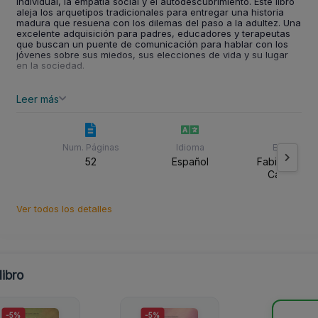
individual, la empatía social y el autodescubrimiento. Este libro
aleja los arquetipos tradicionales para entregar una historia
madura que resuena con los dilemas del paso a la adultez. Una
excelente adquisición para padres, educadores y terapeutas
que buscan un puente de comunicación para hablar con los
jóvenes sobre sus miedos, sus elecciones de vida y su lugar
en la sociedad.
Leer más
Num. Páginas
Idioma
Editorial
52
Español
Fabian Castr
Camacho
Ver todos los detalles
ibro
-5%
-5%