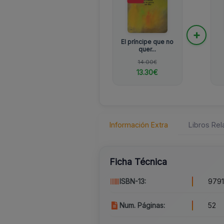
+
El príncipe que no
quer...
14.00€
13.30€
Información Extra
Libros Re
Ficha Técnica
ISBN-13:
979
Num. Páginas:
52