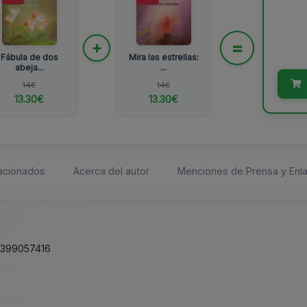
=
+
Fábula de dos
Mira las estrellas:
abeja...
...
14€
14€
13.30€
13.30€
lacionados
Acerca del autor
Menciones de Prensa y Enla
1399057416