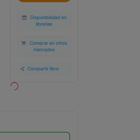
Disponibilidad en
librerías
Comprar en otros
mercados
Año
Tamaño
Encuadernación
Compartir libro
o
2025
200x200
Tapa blanda con
solapas