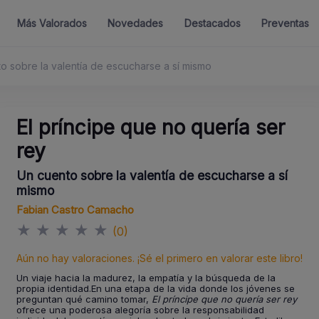
Más Valorados
Novedades
Destacados
Preventas
to sobre la valentía de escucharse a sí mismo
El príncipe que no quería ser
rey
Un cuento sobre la valentía de escucharse a sí
mismo
Fabian Castro Camacho
★
★
★
★
★
(0)
Aún no hay valoraciones. ¡Sé el primero en valorar este libro!
Un viaje hacia la madurez, la empatía y la búsqueda de la
propia identidad.En una etapa de la vida donde los jóvenes se
preguntan qué camino tomar,
El príncipe que no quería ser rey
ofrece una poderosa alegoría sobre la responsabilidad