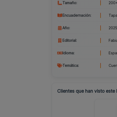
Tamaño:
200
Encuadernación:
Tapa
Año:
202
Editorial:
Fabi
Idioma:
Espa
Temática:
Cuent
Clientes que han visto este 