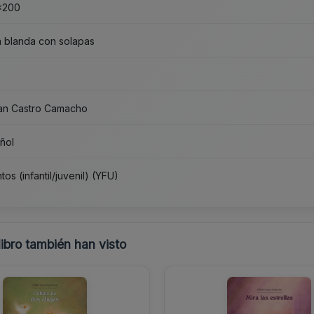
x200
 blanda con solapas
5
an Castro Camacho
ñol
os (infantil/juvenil) (YFU)
libro también han visto