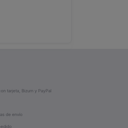
on tarjeta, Bizum y PayPal
as de envío
pedido