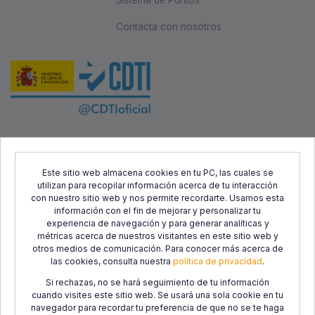
Contacta con nosotros
Este proyecto ha sido cofinanciado por el Fondo Europeo de
Desarrollo Regional (FEDER) y el Centro para el Desarrollo
Este sitio web almacena cookies en tu PC, las cuales se
utilizan para recopilar información acerca de tu interacción
Tecnológico Industrial (CDTI), con el objetivo de promover el
con nuestro sitio web y nos permite recordarte. Usamos esta
desarrollo tecnológico, la innovación y una investigación de
información con el fin de mejorar y personalizar tu
calidad.
experiencia de navegación y para generar analíticas y
métricas acerca de nuestros visitantes en este sitio web y
otros medios de comunicación. Para conocer más acerca de
las cookies, consulta nuestra
política de privacidad
.
Si rechazas, no se hará seguimiento de tu información
cuando visites este sitio web. Se usará una sola cookie en tu
navegador para recordar tu preferencia de que no se te haga