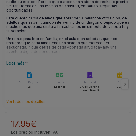
nadie quiere leer. Pero lo que parece una historia de rechazo pronto
se transforma en una lección de amistad, empatía y segundas
oportunidades.
Este cuento habla de niños que aprenden a mirar con otros ojos, de
adultos que saben cuándo intervenir y de un dragón dibujado que es
mucho más que una criatura fantástica: es un símbolo de valor, arte y
superación.
Un relato para leer en familia, en el aula o en soledad, que nos
recuerda que cada niño tiene una historia que merece ser
escuchada. Y que detrás de cada «portada arrugada» hay una
aventura digna de ser contada.
Leer más
Num. Páginas
Idioma
Editorial
Año
36
Español
Grupo Editorial
2025
Círculo Rojo SL
Ver todos los detalles
17.95€
Los precios incluyen IVA