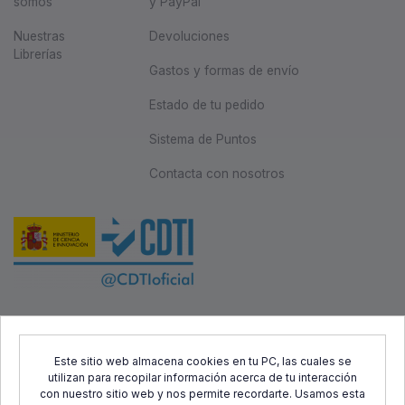
somos
y PayPal
Nuestras
Devoluciones
Librerías
Gastos y formas de envío
Estado de tu pedido
Sistema de Puntos
Contacta con nosotros
Este proyecto ha sido cofinanciado por el Fondo Europeo de
Desarrollo Regional (FEDER) y el Centro para el Desarrollo
Este sitio web almacena cookies en tu PC, las cuales se
utilizan para recopilar información acerca de tu interacción
Tecnológico Industrial (CDTI), con el objetivo de promover el
con nuestro sitio web y nos permite recordarte. Usamos esta
desarrollo tecnológico, la innovación y una investigación de