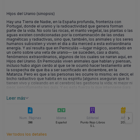
Hijos del Uranio (sinopsis)
Hay una Tierra de Nadie, en la España profunda, fronteriza con
Portugal, donde el uranio y la radioactividad que genera forman
parte de la vida. No solo las rocas, el manto vegetal, las plantas o las
aguas existen condicionadas por la contaminación de las ondas
magnéticas y radiactivas, sino que, también, los animales y los seres
humanos subsisten y viven el día a día merced a esta extraordinaria
energía. Y así resulta que en Perniculás ––lugar mágico, asentado en
un cerro sobre una veta de uranio–– se suceden, casi a diario,
fenómenos extraordinarios, algunos de los cuales se narran aquí, en
Hijos del Uranio. En Perniculás viven animales que hablan y piensan,
incluso hubo algún cerdo al que se le ocurrió hacer testamento ante
la sospecha de que iba a ser sacrificado en diciembre, en la
Matanza. Pero es que a las personas les ocurre lo mismo; es decir, el
bicho radiactivo que habita en su espíritu (algunos aseguran que lo
tienen vivo y coleando en el cerebro) les gestiona la vida; ni mejor ni
peor, sencillamente les guía. Y es esta fuerza la que interviene para
que, por ejemplo, algunos neonatos vengan al mundo con un
suplemento de dedos en sus manos; o nazcan con rabo; o con
Leer más
cerdas tan gruesas en su cuero como las de la crin de un caballo. Sin
duda, estos fenómenos son la consecuencia de vivir en un mundo
gobernado por la radioactividad y las meigas. Aunque los
perniculasinos son seres geniales; capaces de extraerle el mayor
jugo a la vida; son libres; viven sin miedo y podrían gobernarse ellos
Num. Páginas
Idioma
Editorial
Año
solos, con su propia república, si quisieran. En este contexto se
396
Español
Punto Rojo Libros
2019
S.L.
desarrollan los hechos que, en 25 relatos, conforman Hijos del
Uranio. Y nada de lo que en ellos ocurre es verdad ni mentira.
Ver todos los detalles
Simplemente es la vida.