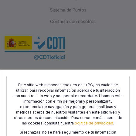
Sistema de Puntos
Contacta con nosotros
Este proyecto ha sido cofinanciado por el Fondo Europeo de
Desarrollo Regional (FEDER) y el Centro para el Desarrollo
Este sitio web almacena cookies en tu PC, las cuales se
utilizan para recopilar información acerca de tu interacción
Tecnológico Industrial (CDTI), con el objetivo de promover el
con nuestro sitio web y nos permite recordarte. Usamos esta
desarrollo tecnológico, la innovación y una investigación de
información con el fin de mejorar y personalizar tu
calidad.
experiencia de navegación y para generar analíticas y
métricas acerca de nuestros visitantes en este sitio web y
otros medios de comunicación. Para conocer más acerca de
las cookies, consulta nuestra
política de privacidad
.
Si rechazas, no se hará seguimiento de tu información