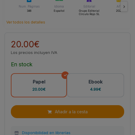
en un país que, entre derrota y derrota, sigue sin saber qué hacer
con sus fantasmas.
Num. Páginas
Idioma
Editorial
Año
346
Español
Grupo Editorial
2026
Una novela para quienes buscan personajes con carne, errores y
Círculo Rojo SL
memoria. O la verdad entre los papeles que nadie quiere leer.
Ver todos los detalles
20.00€
Los precios incluyen IVA
En stock
Papel
Ebook
20.00€
4.99€
Añadir a la cesta
Disponibilidad en librerías