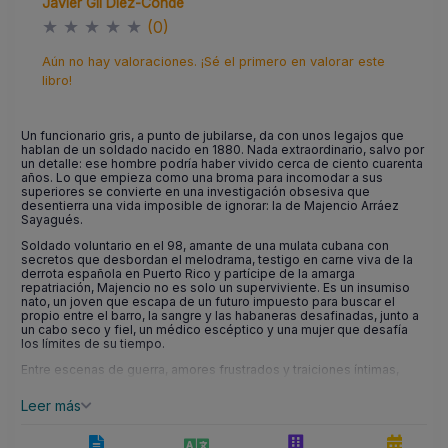
Javier Gil Diez-Conde
★
★
★
★
★
(0)
Aún no hay valoraciones. ¡Sé el primero en valorar este
libro!
Un funcionario gris, a punto de jubilarse, da con unos legajos que
hablan de un soldado nacido en 1880. Nada extraordinario, salvo por
un detalle: ese hombre podría haber vivido cerca de ciento cuarenta
años. Lo que empieza como una broma para incomodar a sus
superiores se convierte en una investigación obsesiva que
desentierra una vida imposible de ignorar: la de Majencio Arráez
Sayagués.
Soldado voluntario en el 98, amante de una mulata cubana con
secretos que desbordan el melodrama, testigo en carne viva de la
derrota española en Puerto Rico y partícipe de la amarga
repatriación, Majencio no es solo un superviviente. Es un insumiso
nato, un joven que escapa de un futuro impuesto para buscar el
propio entre el barro, la sangre y las habaneras desafinadas, junto a
un cabo seco y fiel, un médico escéptico y una mujer que desafía
los límites de su tiempo.
Entre escenas de guerra, amores frustrados y traiciones íntimas,
esta primera entrega de la trilogía recorre las primeras tres décadas
del siglo XX con una mezcla equilibrada de ficción histórica y
Leer más
memoria emocional. La voz del narrador, a medio camino entre la
crónica burocrática y el arrebato novelístico, nos enfrenta a la
pregunta de qué hacemos con los relatos que incomodan al poder,