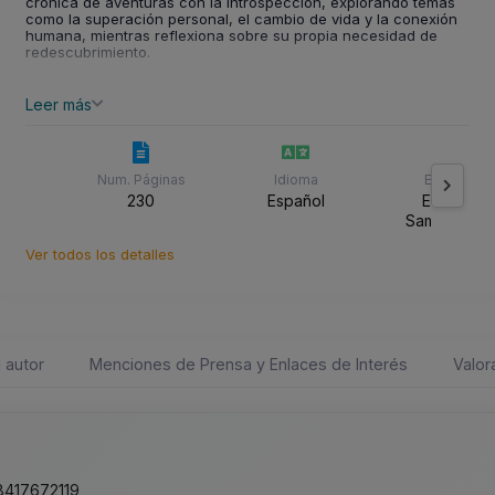
crónica de aventuras con la introspección, explorando temas
como la superación personal, el cambio de vida y la conexión
humana, mientras reflexiona sobre su propia necesidad de
redescubrimiento.
Leer más
Num. Páginas
Idioma
Editorial
230
Español
Editorial
Samarcand
Ver todos los detalles
 autor
Menciones de Prensa y Enlaces de Interés
Valor
417672119