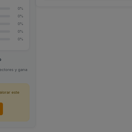
0%
0%
0%
0%
0%
o
lectores y gana
lorar este