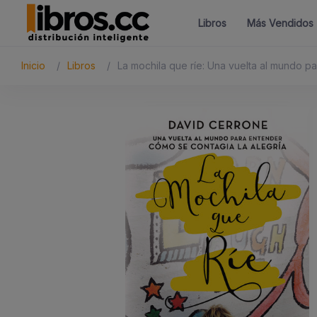
Libros
Más Vendidos
Inicio
Libros
La mochila que ríe: Una vuelta al mundo p