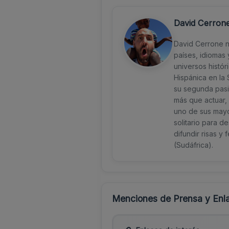
David Cerron
David Cerrone na
países, idiomas 
universos histór
Hispánica en la
su segunda pasió
más que actuar, 
uno de sus mayo
solitario para d
difundir risas y
(Sudáfrica).
Menciones de Prensa y Enla