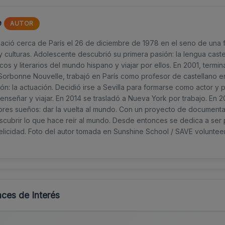
e
AUTOR
ció cerca de París el 26 de diciembre de 1978 en el seno de una fam
y culturas. Adolescente descubrió su primera pasión: la lengua cast
icos y literarios del mundo hispano y viajar por ellos. En 2001, termin
 Sorbonne Nouvelle, trabajó en París como profesor de castellano 
n: la actuación. Decidió irse a Sevilla para formarse como actor y 
enseñar y viajar. En 2014 se trasladó a Nueva York por trabajo. En 20
res sueños: dar la vuelta al mundo. Con un proyecto de documental 
escubrir lo que hace reír al mundo. Desde entonces se dedica a ser 
 felicidad. Foto del autor tomada en Sunshine School / SAVE volunt
ces de Interés