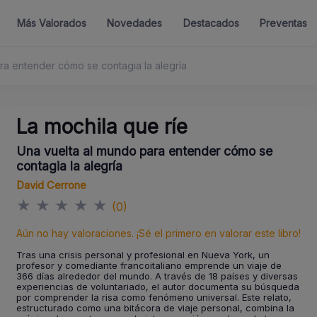
Más Valorados
Novedades
Destacados
Preventas
ara entender cómo se contagia la alegría
La mochila que ríe
Una vuelta al mundo para entender cómo se
contagia la alegría
David Cerrone
★
★
★
★
★
(0)
Aún no hay valoraciones. ¡Sé el primero en valorar este libro!
Tras una crisis personal y profesional en Nueva York, un
profesor y comediante francoitaliano emprende un viaje de
366 días alrededor del mundo. A través de 18 países y diversas
experiencias de voluntariado, el autor documenta su búsqueda
por comprender la risa como fenómeno universal. Este relato,
estructurado como una bitácora de viaje personal, combina la