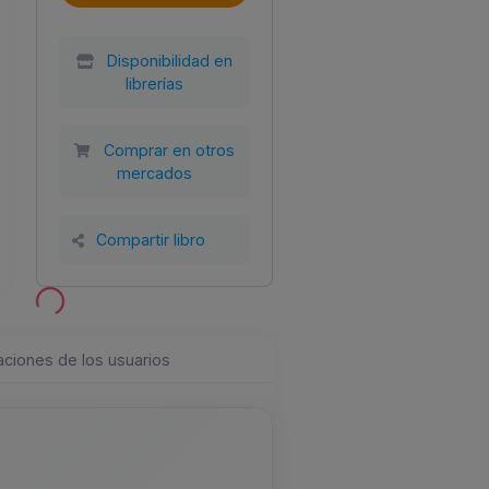
Disponibilidad en
librerías
Comprar en otros
mercados
Año
Tamaño
Encuadernación
2018
152x228
Tapa blanda con
a
solapas
Compartir libro
aciones de los usuarios