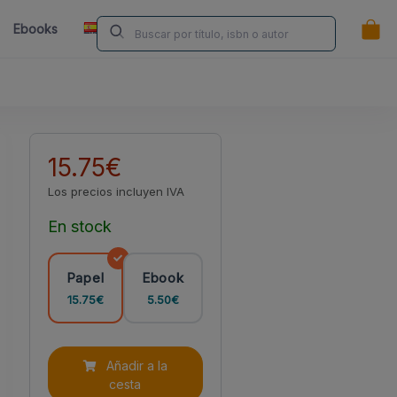
ES
Ebooks
Librerías
Contacta
¿Eres Autor/a?
15.75€
Los precios incluyen IVA
En stock
Papel
Ebook
15.75€
5.50€
Añadir a la
cesta