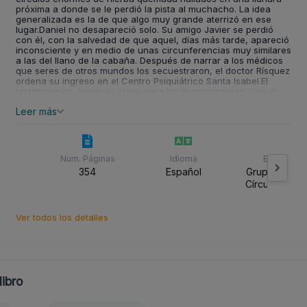
próxima a donde se le perdió la pista al muchacho. La idea
generalizada es la de que algo muy grande aterrizó en ese
lugar.Daniel no desapareció solo. Su amigo Javier se perdió
con él, con la salvedad de que aquel, días más tarde, apareció
inconsciente y en medio de unas circunferencias muy similares
a las del llano de la cabaña. Después de narrar a los médicos
que seres de otros mundos los secuestraron, el doctor Rísquez
ordena su ingreso en el Centro Psiquiátrico Santa Isabel.El
testimonio de Javier es clave para los investigadores; solo él
puede decir dónde localizar a Daniel. Aunque no lo tendrán
Leer más
fácil. Su aparente estado mental no ayudará tanto como
esperan.Cada uno de los indicios que van surgiendo apuntan a
que se hallan ante un suceso sobrenatural, algo fuera de toda
lógica. Eva y Alberto tratarán de encontrar a Daniel cuanto
antes, intentando despojar de sus mentes los tintes de
Num. Páginas
Idioma
Editorial
irracionalidad que está cogiendo el caso.
354
Español
Grupo Editori
Círculo Rojo 
Ver todos los detalles
ibro