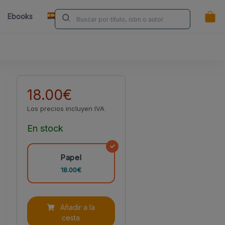
ES
Ebooks
Librerías
Contacta
¿Eres Autor/a?
18.00€
Los precios incluyen IVA
En stock
Papel
18.00€
Añadir a la
cesta