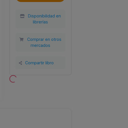
Disponibilidad en
librerías
Comprar en otros
mercados
Compartir libro
Año
Tamaño
Encuadernación
al
2023
150x210
Tapa blanda con
SL
solapas