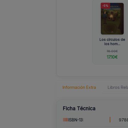
-5%
Los círculos de
los hom...
18.00€
17.10€
Información Extra
Libros Re
Ficha Técnica
ISBN-13:
9788