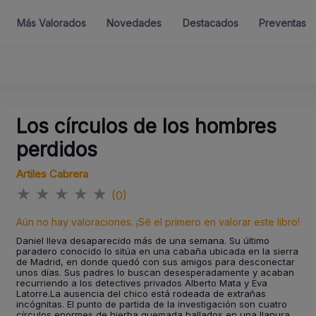
Más Valorados
Novedades
Destacados
Preventas
Los círculos de los hombres
perdidos
Artiles Cabrera
★
★
★
★
★
(0)
Aún no hay valoraciones. ¡Sé el primero en valorar este libro!
Daniel lleva desaparecido más de una semana. Su último
paradero conocido lo sitúa en una cabaña ubicada en la sierra
de Madrid, en donde quedó con sus amigos para desconectar
unos días. Sus padres lo buscan desesperadamente y acaban
recurriendo a los detectives privados Alberto Mata y Eva
Latorre.La ausencia del chico está rodeada de extrañas
incógnitas. El punto de partida de la investigación son cuatro
círculos enormes de hierba quemada hallados en una llanura