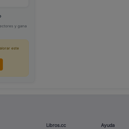
o
lectores y gana
lorar este
Libros.cc
Ayuda