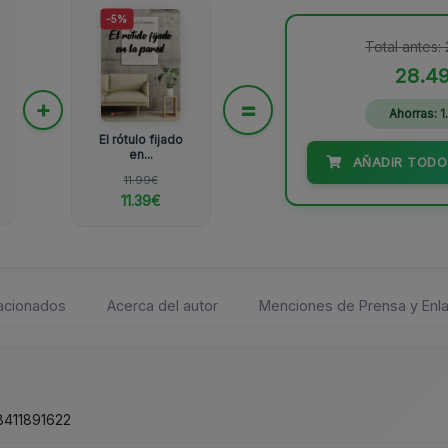
-5%
Total antes:
28.4
=
+
Ahorras: 1
El rótulo fijado
en...
AÑADIR TODO
11.99€
11.39€
lacionados
Acerca del autor
Menciones de Prensa y Enla
411891622