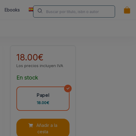
ES
Ebooks
Librerías
Contacta
¿Eres Autor/a?
18.00€
Los precios incluyen IVA
En stock
Papel
18.00€
Añadir a la
cesta