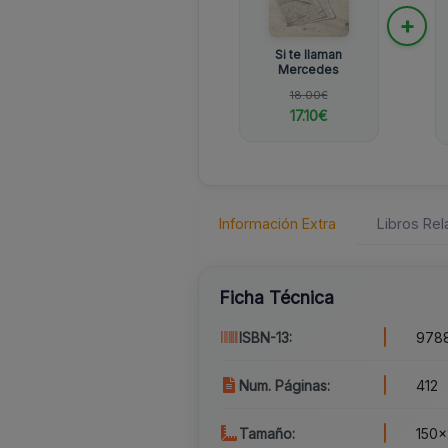
+
Si te llaman
Mercedes
18.00€
17.10€
Información Extra
Libros Re
Ficha Técnica
ISBN-13:
978
Num. Páginas:
412
Tamaño:
150x