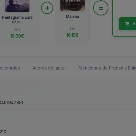
=
+
Malena
Pentagrama para
un p...
A
17€
20€
16.15€
19.00€
lacionados
Acerca del autor
Menciones de Prensa y Enla
8491947851
210