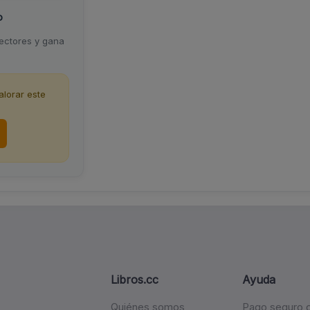
o
lectores y gana
lorar este
Libros.cc
Ayuda
Quiénes somos
Pago seguro c