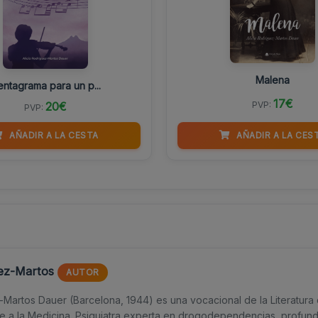
Malena
ntagrama para un p...
17€
PVP:
20€
PVP:
AÑADIR A LA CES
AÑADIR A LA CESTA
uez-Martos
AUTOR
z-Martos Dauer (Barcelona, 1944) es una vocacional de la Literatur
e a la Medicina. Psiquiatra experta en drogodependencias, profun