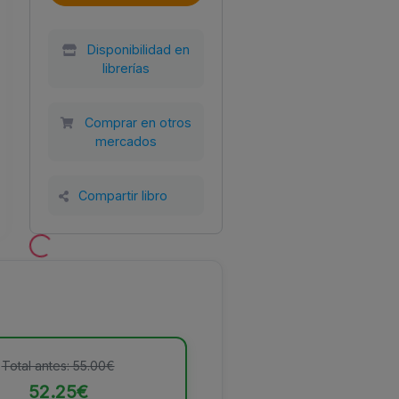
Disponibilidad en
librerías
Año
Tamaño
Encuadernación
Comprar en otros
al
2020
150x210
Tapa blanda con
mercados
SL
solapas
Compartir libro
Total antes: 55.00€
52.25€