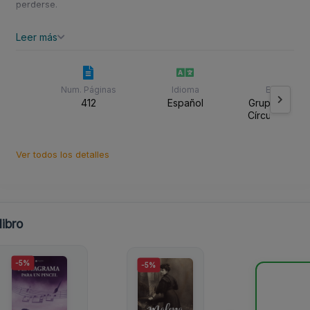
perderse.
Leer más
Num. Páginas
Idioma
Editorial
412
Español
Grupo Editori
Círculo Rojo 
Ver todos los detalles
ibro
-5%
-5%