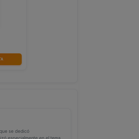
TA
a que se dedicó
dizó especialmente en el tema