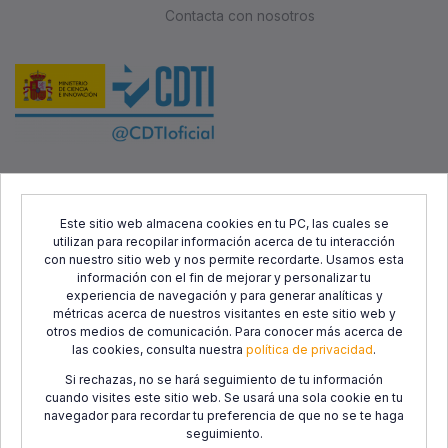
Contacta con nosotros
Este proyecto ha sido cofinanciado por el Fondo Europeo de
Desarrollo Regional (FEDER) y el Centro para el Desarrollo
Este sitio web almacena cookies en tu PC, las cuales se
utilizan para recopilar información acerca de tu interacción
Tecnológico Industrial (CDTI), con el objetivo de promover el
con nuestro sitio web y nos permite recordarte. Usamos esta
desarrollo tecnológico, la innovación y una investigación de
información con el fin de mejorar y personalizar tu
calidad.
experiencia de navegación y para generar analíticas y
métricas acerca de nuestros visitantes en este sitio web y
otros medios de comunicación. Para conocer más acerca de
las cookies, consulta nuestra
política de privacidad
.
Si rechazas, no se hará seguimiento de tu información
cuando visites este sitio web. Se usará una sola cookie en tu
navegador para recordar tu preferencia de que no se te haga
seguimiento.