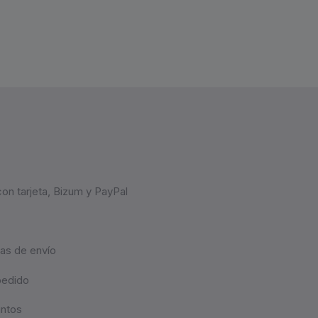
on tarjeta, Bizum y PayPal
as de envío
pedido
untos