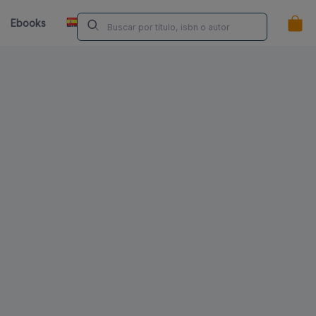
ES
Ebooks
Librerías
Contacta
¿Eres Autor/a?