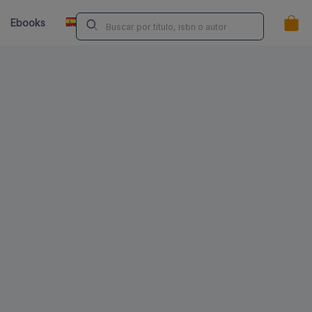
ES
Ebooks
Librerías
Contacta
¿Eres Autor/a?