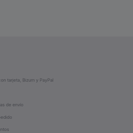
on tarjeta, Bizum y PayPal
as de envío
pedido
untos