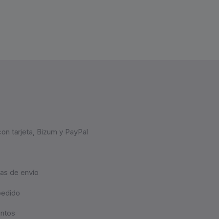
on tarjeta, Bizum y PayPal
as de envío
pedido
untos