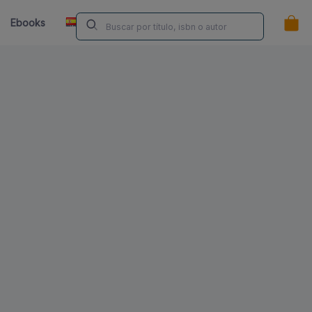
ES
Ebooks
Librerías
Contacta
¿Eres Autor/a?