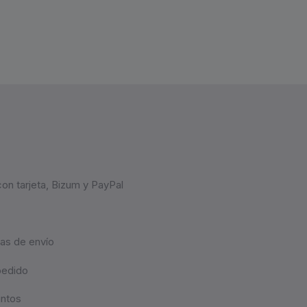
on tarjeta, Bizum y PayPal
as de envío
pedido
untos