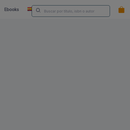
ES
Ebooks
Librerías
Contacta
¿Eres Autor/a?