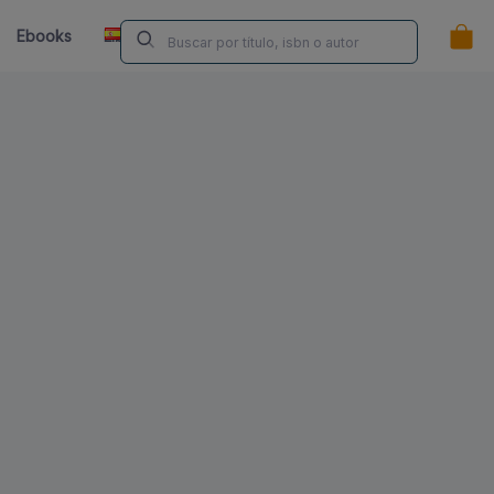
ES
Ebooks
Librerías
Contacta
¿Eres Autor/a?