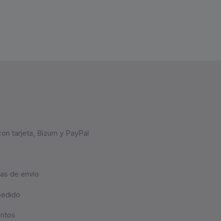
on tarjeta, Bizum y PayPal
as de envío
pedido
untos