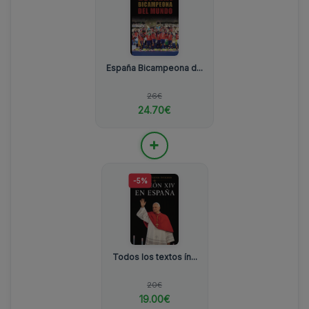
España Bicampeona d...
26€
24.70€
+
-5%
Todos los textos ín...
20€
19.00€