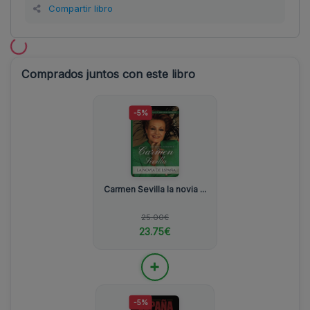
Compartir libro
Comprados juntos con este libro
-5%
Carmen Sevilla la novia ...
25.00€
23.75€
+
-5%