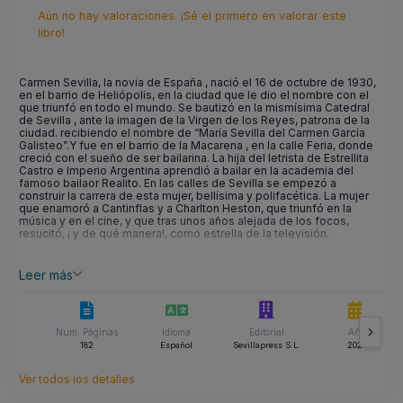
Aún no hay valoraciones. ¡Sé el primero en valorar este
libro!
Carmen Sevilla, la novia de España , nació el 16 de octubre de 1930,
en el barrio de Heliópolis, en la ciudad que le dio el nombre con el
que triunfó en todo el mundo. Se bautizó en la mismísima Catedral
de Sevilla , ante la imagen de la Virgen de los Reyes, patrona de la
ciudad. recibiendo el nombre de “María Sevilla del Carmen García
Galisteo”.Y fue en el barrio de la Macarena , en la calle Feria, donde
creció con el sueño de ser bailarina. La hija del letrista de Estrellita
Castro e Imperio Argentina aprendió a bailar en la academia del
famoso bailaor Realito. En las calles de Sevilla se empezó a
construir la carrera de esta mujer, bellísima y polifacética. La mujer
que enamoró a Cantinflas y a Charlton Heston, que triunfó en la
música y en el cine, y que tras unos años alejada de los focos,
resucitó, ¡ y de qué manera!, como estrella de la televisión.
Leer más
Num. Páginas
Idioma
Editorial
Año
182
Español
Sevillapress S.L.
2021
Ver todos los detalles