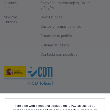
Quiénes
Pago seguro con tarjeta, Bizum
somos
y PayPal
Nuestras
Devoluciones
Librerías
Gastos y formas de envío
Estado de tu pedido
Sistema de Puntos
Contacta con nosotros
Este proyecto ha sido cofinanciado por el Fondo Europeo de
Desarrollo Regional (FEDER) y el Centro para el Desarrollo
Este sitio web almacena cookies en tu PC, las cuales se