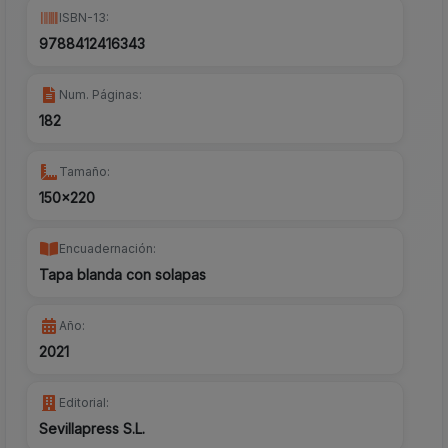
ISBN-13:
9788412416343
Num. Páginas:
182
Tamaño:
150x220
Encuadernación:
Tapa blanda con solapas
Año:
2021
Editorial:
Sevillapress S.L.