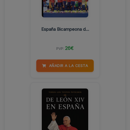
España Bicampeona d...
26€
PVP:
AÑADIR A LA CESTA