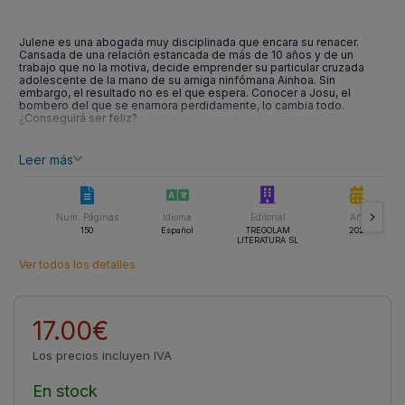
Julene es una abogada muy disciplinada que encara su renacer.
Cansada de una relación estancada de más de 10 años y de un
trabajo que no la motiva, decide emprender su particular cruzada
adolescente de la mano de su amiga ninfómana Ainhoa. Sin
embargo, el resultado no es el que espera. Conocer a Josu, el
bombero del que se enamora perdidamente, lo cambia todo.
¿Conseguirá ser feliz?
Leer más
Num. Páginas
Idioma
Editorial
Año
150
Español
TREGOLAM
2021
LITERATURA SL
Ver todos los detalles
17.00€
Los precios incluyen IVA
En stock