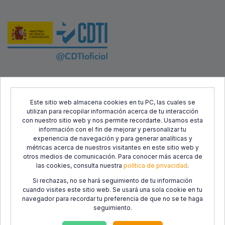
Este proyecto ha sido cofinanciado por el Fondo Europeo de
Desarrollo Regional (FEDER) y el Centro para el Desarrollo
Este sitio web almacena cookies en tu PC, las cuales se
utilizan para recopilar información acerca de tu interacción
Tecnológico Industrial (CDTI), con el objetivo de promover el
con nuestro sitio web y nos permite recordarte. Usamos esta
desarrollo tecnológico, la innovación y una investigación de
información con el fin de mejorar y personalizar tu
calidad.
experiencia de navegación y para generar analíticas y
métricas acerca de nuestros visitantes en este sitio web y
otros medios de comunicación. Para conocer más acerca de
las cookies, consulta nuestra
política de privacidad
.
Si rechazas, no se hará seguimiento de tu información
cuando visites este sitio web. Se usará una sola cookie en tu
navegador para recordar tu preferencia de que no se te haga
seguimiento.
Política de
Política de
Condiciones de