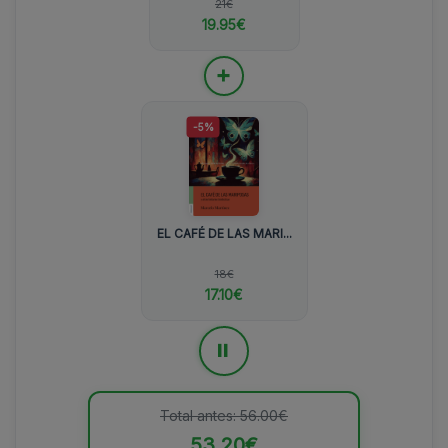
21€
19.95€
+
-5%
EL CAFÉ DE LAS MARI...
18€
17.10€
=
Total antes: 56.00€
53.20€