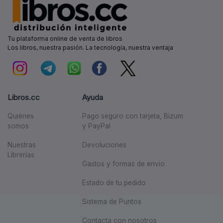
Tu plataforma online de venta de libros
Los libros, nuestra pasión. La tecnología, nuestra ventaja
Libros.cc
Ayuda
Quiénes
Pago seguro con tarjeta, Bizum
somos
y PayPal
Nuestras
Devoluciones
Librerías
Gastos y formas de envío
Estado de tu pedido
Sistema de Puntos
Contacta con nosotros