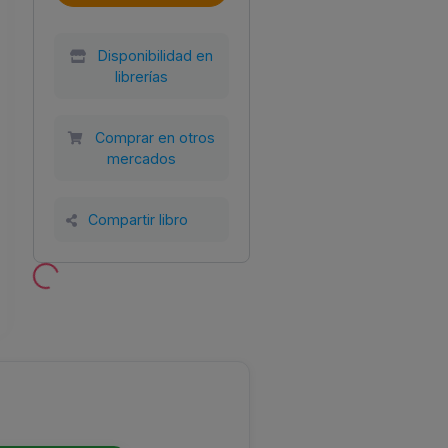
Disponibilidad en
librerías
Comprar en otros
mercados
Compartir libro
Año
Tamaño
Encuadernación
al
2024
160x235
Tapa blanda con
SL
solapas