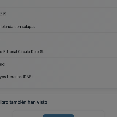
voz a los propios saharauis desposeídos de tierra derechos y
libertad, sino también, y principalmente, desenmascarar a los
responsables de esta situación y exigir a nuestros gobernantes
que cumplan con sus obligaciones, se pongan del lado de la
235
justicia y defiendan los derechos de un pueblo al que jamás
debieron abandonar y con el que han contraído una inmensa
deuda.
 blanda con solapas
4
o Editorial Círculo Rojo SL
ñol
yos literarios (DNF)
libro también han visto