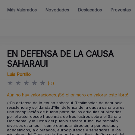
Más Valorados
Novedades
Destacados
Preventas
EN DEFENSA DE LA CAUSA
SAHARAUI
Luis Portillo
★
★
★
★
★
(0)
Aún no hay valoraciones. ¡Sé el primero en valorar este libro!
(“En defensa de la causa saharaui. Testimonios de denuncia,
resistencia y solidaridad”)En defensa de la causa saharaui es
una recopilación de buena parte de los artículos publicados
por el autor desde hace más de tres lustros sobre el Sáhara
Occidental y la lucha del pueblo saharaui. Incluye también
diversos escritos —como cartas al director, a periodistas y
académicos, a diputados, eurodiputados y senadores, a los
miembros del Consejo de Seguridad y al Enviado Personal del