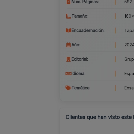
Num. Páginas:
592
Tamaño:
160x
Encuadernación:
Tapa
Año:
202
Editorial:
Grup
Idioma:
Espa
Temática:
Ensa
Clientes que han visto este 