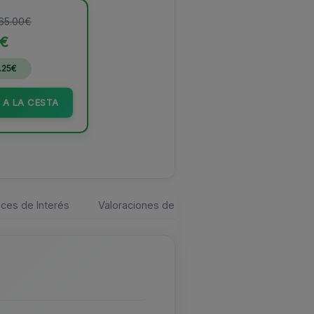
 65.00€
5€
.25€
 A LA CESTA
ces de Interés
Valoraciones de los usuarios