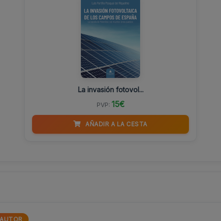
La invasión fotovol...
15€
PVP:
AÑADIR A LA CESTA
AUTOR