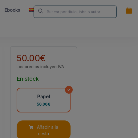
ES
Ebooks
Librerías
Contacta
¿Eres Autor/a?
50.00€
Los precios incluyen IVA
En stock
Papel
50.00€
Añadir a la
cesta