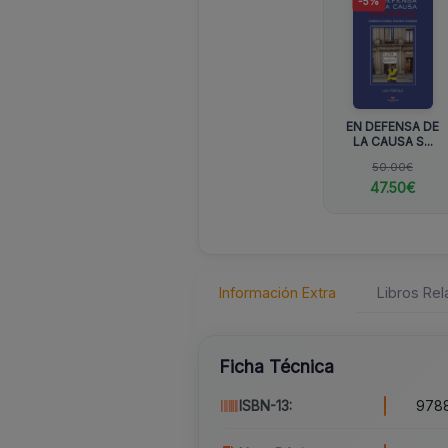
-5%
EN DEFENSA DE
LA CAUSA S...
50.00€
47.50€
Información Extra
Libros Re
Ficha Técnica
ISBN-13:
978