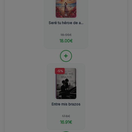
Seré tu héroe de a...
18.95€
18.00€
+
-5%
Entre mis brazos
17.8€
16.91€