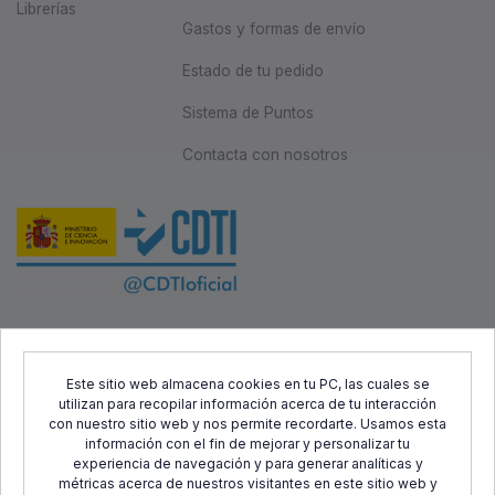
Librerías
Gastos y formas de envío
Estado de tu pedido
Sistema de Puntos
Contacta con nosotros
Este proyecto ha sido cofinanciado por el Fondo Europeo de
Desarrollo Regional (FEDER) y el Centro para el Desarrollo
Este sitio web almacena cookies en tu PC, las cuales se
utilizan para recopilar información acerca de tu interacción
Tecnológico Industrial (CDTI), con el objetivo de promover el
con nuestro sitio web y nos permite recordarte. Usamos esta
desarrollo tecnológico, la innovación y una investigación de
información con el fin de mejorar y personalizar tu
calidad.
experiencia de navegación y para generar analíticas y
métricas acerca de nuestros visitantes en este sitio web y