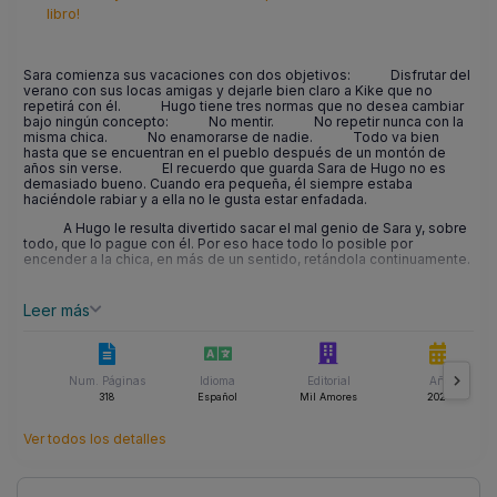
libro!
Sara comienza sus vacaciones con dos objetivos: Disfrutar del
verano con sus locas amigas y dejarle bien claro a Kike que no
repetirá con él. Hugo tiene tres normas que no desea cambiar
bajo ningún concepto: No mentir. No repetir nunca con la
misma chica. No enamorarse de nadie. Todo va bien
hasta que se encuentran en el pueblo después de un montón de
años sin verse. El recuerdo que guarda Sara de Hugo no es
demasiado bueno. Cuando era pequeña, él siempre estaba
haciéndole rabiar y a ella no le gusta estar enfadada.
A Hugo le resulta divertido sacar el mal genio de Sara y, sobre
todo, que lo pague con él. Por eso hace todo lo posible por
encender a la chica, en más de un sentido, retándola continuamente.
Leer más
Num. Páginas
Idioma
Editorial
Año
318
Español
Mil Amores
2023
Ver todos los detalles