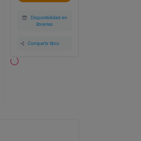
Disponibilidad en
librerías
Compartir libro
Año
Tamaño
Encuadernación
l
2026
175x244
Tapa blanda
S.L.