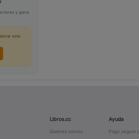
o
lectores y gana
lorar este
Libros.cc
Ayuda
Quiénes somos
Pago seguro c