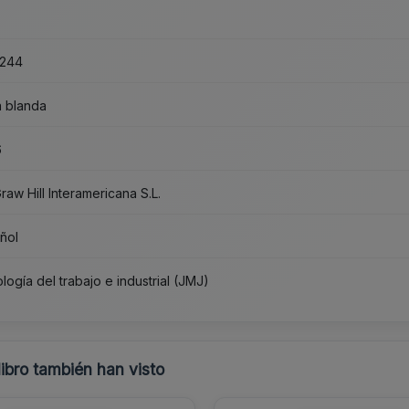
x244
 blanda
6
raw Hill Interamericana S.L.
ñol
logía del trabajo e industrial (JMJ)
libro también han visto