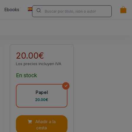
ES
Ebooks
Librerías
Contacta
¿Eres Autor/a?
20.00€
Los precios incluyen IVA
En stock
Papel
20.00€
Añadir a la
cesta