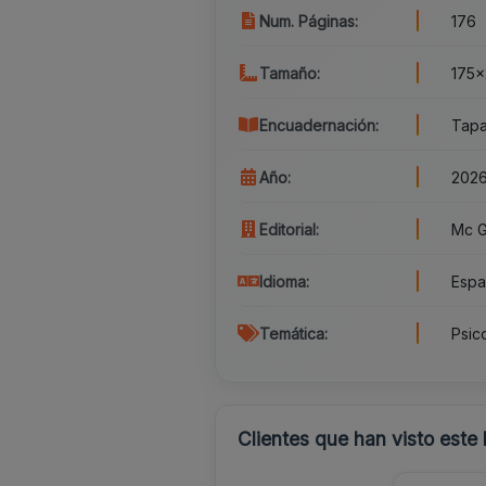
Num. Páginas:
176
Tamaño:
175
Encuadernación:
Tapa
Año:
202
Editorial:
Mc G
Idioma:
Espa
Temática:
Psico
Clientes que han visto este 