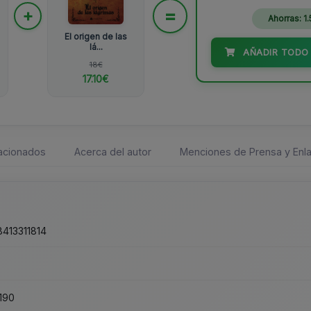
=
+
Ahorras: 1
El origen de las
lá...
AÑADIR TODO 
18€
17.10€
lacionados
Acerca del autor
Menciones de Prensa y Enla
413311814
190