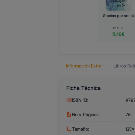
Gracias por ser tú
12.00€
11.40€
Información Extra
Libros Re
Ficha Técnica
ISBN-13:
9788
Num. Páginas:
76
Tamaño:
135x