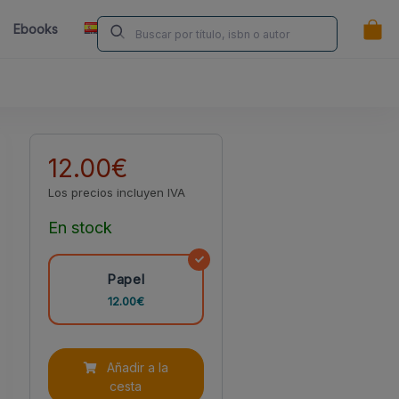
ES
Ebooks
Librerías
Contacta
¿Eres Autor/a?
12.00€
Los precios incluyen IVA
En stock
Papel
12.00€
Añadir a la
cesta