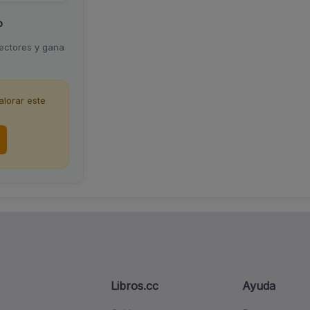
o
lectores y gana
lorar este
Libros.cc
Ayuda