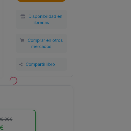
Disponibilidad en
librerías
Año
Tamaño
Encuadernación
Comprar en otros
al
2019
135x190
Tapa blanda con
SL
solapas
mercados
Compartir libro
 30.00€
0€