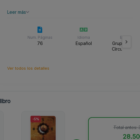
Leer más
Num. Páginas
Idioma
Editorial
76
Español
Grupo Editori
Círculo Rojo 
Ver todos los detalles
ibro
-5%
Total antes:
28.5