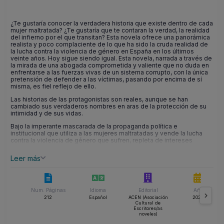
¿Te gustaría conocer la verdadera historia que existe dentro de cada
mujer maltratada? ¿Te gustaría que te contaran la verdad, la realidad
del infierno por el que transitan? Esta novela ofrece una panorámica
realista y poco complaciente de lo que ha sido la cruda realidad de
la lucha contra la violencia de género en España en los últimos
veinte años. Hoy sigue siendo igual. Esta novela, narrada a través de
la mirada de una abogada comprometida y valiente que no duda en
enfrentarse a las fuerzas vivas de un sistema corrupto, con la única
pretensión de defender a las víctimas, pasando por encima de sí
misma, es fiel reflejo de ello.
Las historias de las protagonistas son reales, aunque se han
cambiado sus verdaderos nombres en aras de la protección de su
intimidad y de sus vidas.
Bajo la imperante mascarada de la propaganda política e
institucional que utiliza a las mujeres maltratadas y vende la lucha
contra la violencia de género que sufren, repleta de intereses
creados, oportunismo, ideología radical y mucha hipocresía, hay una
guerra de trincheras, la de las auténticas heroínas que la sociedad
Leer más
realmente no conoce, las víctimas. Esta novela les da voz y un lugar
en el mundo.
Num. Páginas
Idioma
Editorial
Año
212
Español
ACEN (Asociación
2023
Cultural de
Escritores/as
noveles)