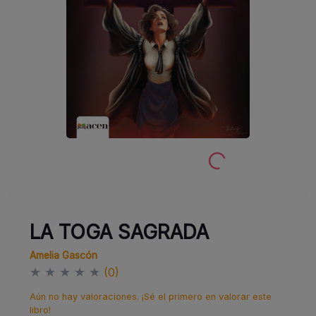
LA TOGA SAGRADA
Amelia Gascón
★
★
★
★
★
(0)
Aún no hay valoraciones. ¡Sé el primero en valorar este
libro!