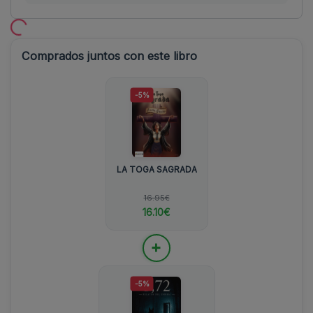
Comprados juntos con este libro
-5%
LA TOGA SAGRADA
16.95€
16.10€
+
-5%