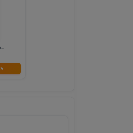
..
TA