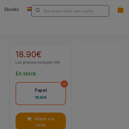
ES
Ebooks
Librerías
Contacta
¿Eres Autor/a?
18.90€
Los precios incluyen IVA
En stock
Papel
18.90€
Añadir a la
cesta