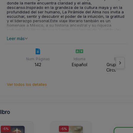
donde la mente encuentra claridad y el alma,
descanso.Inspirado en la grandeza de la cultura maya y en la
profundidad del ser humano, La Pirámide del Alma nos invita a
escuchar, sentir y descubrir el poder de la intuición, la gratitud
y el liderazgo personal.Este viaje literario también es un
homenaje a México, a su historia ancestral y su riqueza
cultural. A lo largo de sus páginas, las tierras de Yucatán, la
mística de Chichén Itzá y la cosmovisión maya se entrelazan
Leer más
con reflexiones sobre la vida, el tiempo y la trascendencia. La
esencia de este país vibra en cada capítulo, transportando al
lector a sus paisajes, sus tradiciones y su espiritualidad,
convirtiendo cada página en un tributo a su gente y su legado.
¿Estás listo para desconectarte del mundo y conectar contigo
Num. Páginas
Idioma
Editorial
mismo? Prepara tu mochila, ajusta tus pensamientos y da el
142
Español
Grupo Editori
primer paso hacia la cima de tu propio ser.
Círculo Rojo 
Uriel Pascual Oportet Editores
Ver todos los detalles
ibro
-5%
-5%