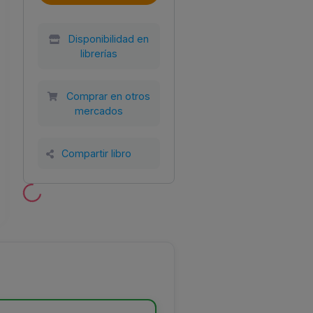
Disponibilidad en
librerías
Comprar en otros
mercados
Año
Tamaño
Encuadernación
al
2025
150x210
Tapa blanda con
Compartir libro
SL
solapas