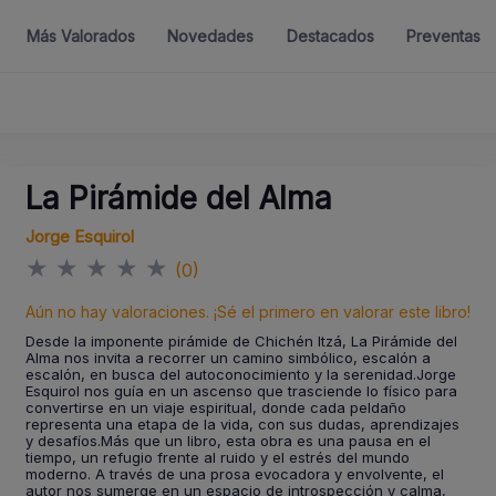
Más Valorados
Novedades
Destacados
Preventas
La Pirámide del Alma
Jorge Esquirol
★
★
★
★
★
(0)
Aún no hay valoraciones. ¡Sé el primero en valorar este libro!
Desde la imponente pirámide de Chichén Itzá, La Pirámide del
Alma nos invita a recorrer un camino simbólico, escalón a
escalón, en busca del autoconocimiento y la serenidad.Jorge
Esquirol nos guía en un ascenso que trasciende lo físico para
convertirse en un viaje espiritual, donde cada peldaño
representa una etapa de la vida, con sus dudas, aprendizajes
y desafíos.Más que un libro, esta obra es una pausa en el
tiempo, un refugio frente al ruido y el estrés del mundo
moderno. A través de una prosa evocadora y envolvente, el
autor nos sumerge en un espacio de introspección y calma,