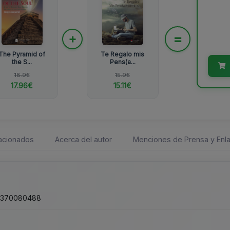
=
+
The Pyramid of
Te Regalo mis
the S...
Pens(a...
18.9€
15.9€
17.96€
15.11€
lacionados
Acerca del autor
Menciones de Prensa y Enla
1370080488