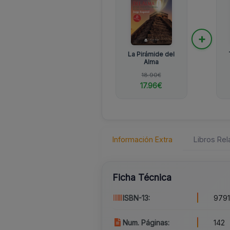
+
La Pirámide del
Alma
18.90€
17.96€
Información Extra
Libros Re
Ficha Técnica
ISBN-13:
979
Num. Páginas:
142