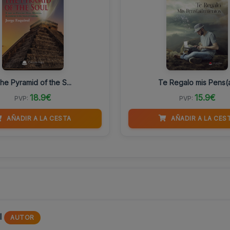
he Pyramid of the S...
Te Regalo mis Pens(a.
18.9€
15.9€
PVP:
PVP:
AÑADIR A LA CESTA
AÑADIR A LA CES
l
AUTOR