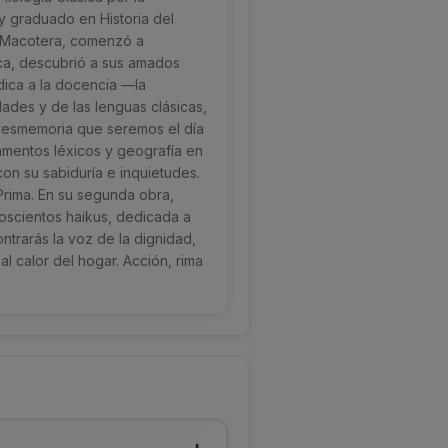
y graduado en Historia del
de Macotera, comenzó a
ca, descubrió a sus amados
edica a la docencia —la
des y de las lenguas clásicas,
a desmemoria que seremos el día
damentos léxicos y geografía en
n su sabiduría e inquietudes.
Prima. En su segunda obra,
Doscientos haikus, dedicada a
ntrarás la voz de la dignidad,
al calor del hogar. Acción, rima