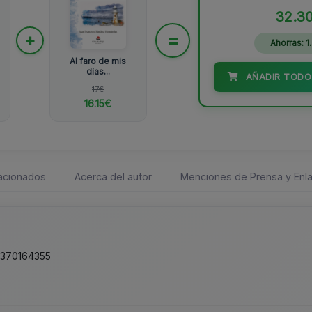
32.3
=
+
Ahorras: 1
Al faro de mis
días...
AÑADIR TODO
17€
16.15€
lacionados
Acerca del autor
Menciones de Prensa y Enla
1370164355