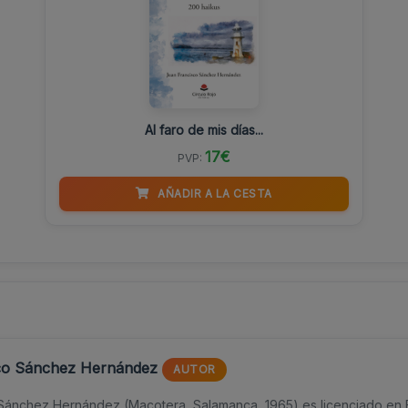
Al faro de mis días...
17€
PVP:
AÑADIR A LA CESTA
co Sánchez Hernández
AUTOR
Sánchez Hernández (Macotera, Salamanca, 1965) es licenciado en Fi