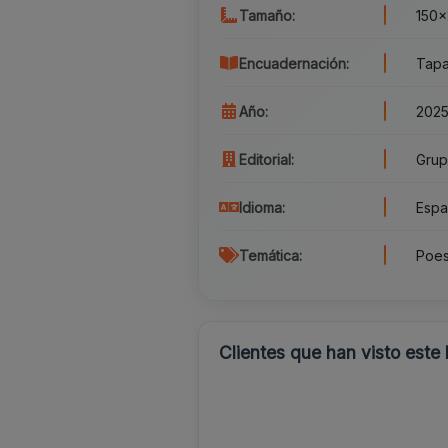
Tamaño:
150x
Encuadernación:
Tapa
Año:
202
Editorial:
Grup
Idioma:
Espa
Temática:
Poes
Clientes que han visto este 