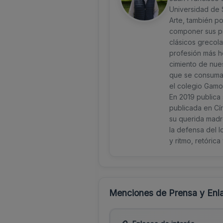
Universidad de S
Arte, también p
componer sus pr
clásicos grecola
profesión más h
cimiento de nues
que se consuma l
el colegio Gamo
En 2019 publica 
publicada en Cír
su querida madre
la defensa del l
y ritmo, retóric
Menciones de Prensa y Enla