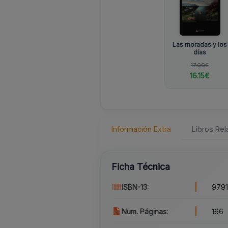
Las moradas y los
días
17.00€
16.15€
Información Extra
Libros Re
Ficha Técnica
ISBN-13:
979
Num. Páginas:
166