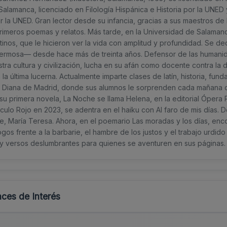
alamanca, licenciado en Filología Hispánica e Historia por la UNED 
or la UNED. Gran lector desde su infancia, gracias a sus maestros 
imeros poemas y relatos. Más tarde, en la Universidad de Salaman
tinos, que le hicieron ver la vida con amplitud y profundidad. Se d
ermosa— desde hace más de treinta años. Defensor de las humanida
tra cultura y civilización, lucha en su afán como docente contra l
a última lucerna. Actualmente imparte clases de latín, historia, fun
 Diana de Madrid, donde sus alumnos le sorprenden cada mañana co
su primera novela, La Noche se llama Helena, en la editorial Ópera 
culo Rojo en 2023, se adentra en el haiku con Al faro de mis días. 
, María Teresa. Ahora, en el poemario Las moradas y los días, enco
ogos frente a la barbarie, el hambre de los justos y el trabajo urdido 
a y versos deslumbrantes para quienes se aventuren en sus páginas.
ces de Interés