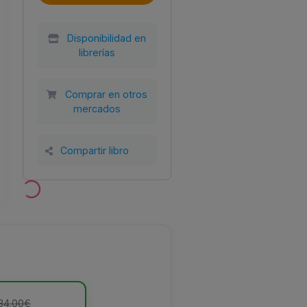
Disponibilidad en
librerías
Comprar en otros
mercados
Año
Tamaño
Encuadernación
al
2025
150x210
Tapa blanda con
Compartir libro
SL
solapas
 34.00€