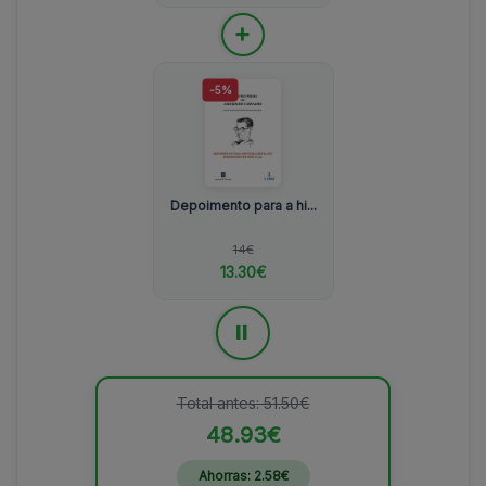
+
-5%
Depoimento para a hi...
14€
13.30€
=
Total antes: 51.50€
48.93€
Ahorras: 2.58€