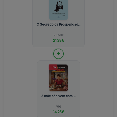
O Segredo da Prosperidad...
22.50€
21.38€
+
-5%
A mãe não vem com ...
15€
14.25€