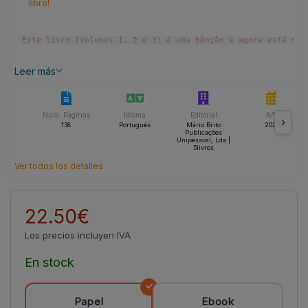
libro!
Este livro (Volumes 1, 2 e 3) é uma bênção e agora está nas
Leer más
Num. Páginas
Idioma
Editorial
Año
138
Portugués
Mário Brito
2024
Publicações
Unipessoal, Lda |
5livros
Ver todos los detalles
22.50€
Los precios incluyen IVA
En stock
Papel
Ebook