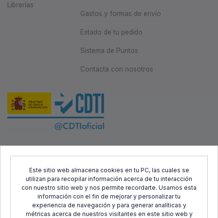
Librerías
Gastos y formas de envío
Estado de tu pedido
Sistema de Puntos
Contacta con nosotros
Este proyecto ha sido cofinanciado por el Fondo Europeo de
Desarrollo Regional (FEDER) y el Centro para el Desarrollo
Este sitio web almacena cookies en tu PC, las cuales se
utilizan para recopilar información acerca de tu interacción
Tecnológico Industrial (CDTI), con el objetivo de promover el
con nuestro sitio web y nos permite recordarte. Usamos esta
desarrollo tecnológico, la innovación y una investigación de
información con el fin de mejorar y personalizar tu
calidad.
experiencia de navegación y para generar analíticas y
métricas acerca de nuestros visitantes en este sitio web y