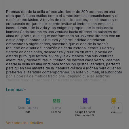
Poemas desde la orilla ofrece alrededor de 200 poemas en una
obra que fusiona estilos como el simbolismo, el romanticismo y el
espíritu neoclásico. A través de ellos, los astros, las alboradas y el
crepúsculo del jardín de la tarde invitan al lector a contemplar la
incertidumbre de la vida y los enigmas propios de la existencia
humana.Cada poema es una ventana hacia diferentes paisajes del
alma del poeta, que sigue conformando su universo literario con un
estilo propio, donde la belleza y la profundidad entrelazan
emociones y significados, haciendo que el eco de la poesía
resuene en el latir del corazón de cada lector o lectora. Fuerza y
fiereza en ocasiones, delicadeza y dulzura en otras; poesía en
estado puro, que retrata la vida y la existencia con sus venturas,
aventuras y desventuras, nutriendo de verdad cada verso. Poemas
desde la orilla es una obra para todos los gustos literarios, perfecta
para quien sea amante de la literatura clásica e idónea para quienes
prefieren la literatura contemporánea. En este volumen, el autor opta
por la poesía de métrica tradicional, dejando que las estrofas
clásicas marquen el compás de cada poema, otorgándoles
elegancia y perfección en cada paso. Así, ofrece alrededor de 150
poemas de alejandrinos puros, y los 50 restantes, en forma de
Leer más
romance y algún ensayo de hexadecasílabos, dodecasílabos, etc.,
el poeta cuida con mimo la musicalidad de los versos, sobre un
fondo de ensoñaciones y remembranzas.Quedémonos pues en la
orilla, en cualquiera, en la nuestra, y disfrutemos desde ahí del cantar
Num. Páginas
Idioma
Editorial
Año
y del sentir de estos versos escritos por Germán Talaván para su
cuarto libro de poemas, redactados desde el amor por la poesía y
238
Español
Grupo Editorial
2023
Círculo Rojo SL
por la vida.
Ver todos los detalles