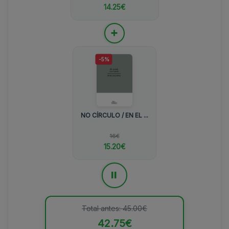
14.25€
+
-5%
NO CÍRCULO / EN EL ...
16€
15.20€
=
Total antes: 45.00€
42.75€