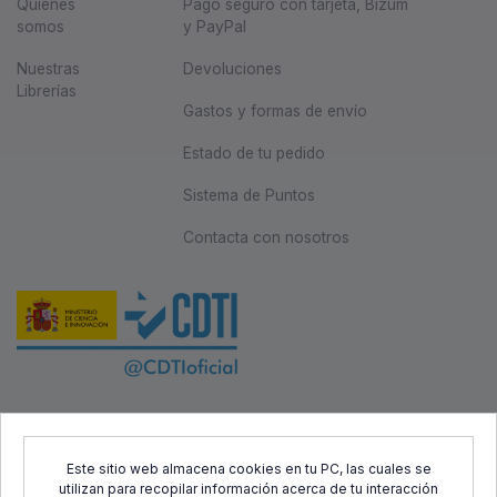
Quiénes
Pago seguro con tarjeta, Bizum
somos
y PayPal
Nuestras
Devoluciones
Librerías
Gastos y formas de envío
Estado de tu pedido
Sistema de Puntos
Contacta con nosotros
Este proyecto ha sido cofinanciado por el Fondo Europeo de
Desarrollo Regional (FEDER) y el Centro para el Desarrollo
Este sitio web almacena cookies en tu PC, las cuales se
utilizan para recopilar información acerca de tu interacción
Tecnológico Industrial (CDTI), con el objetivo de promover el