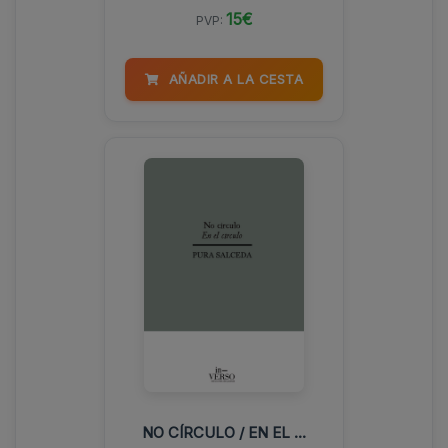
15€
PVP:
AÑADIR A LA CESTA
NO CÍRCULO / EN EL ...