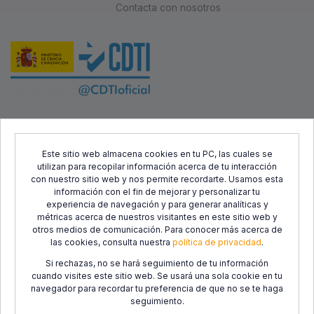
Contacta con nosotros
Este proyecto ha sido cofinanciado por el Fondo Europeo de
Desarrollo Regional (FEDER) y el Centro para el Desarrollo
Este sitio web almacena cookies en tu PC, las cuales se
utilizan para recopilar información acerca de tu interacción
Tecnológico Industrial (CDTI), con el objetivo de promover el
con nuestro sitio web y nos permite recordarte. Usamos esta
desarrollo tecnológico, la innovación y una investigación de
información con el fin de mejorar y personalizar tu
calidad.
experiencia de navegación y para generar analíticas y
métricas acerca de nuestros visitantes en este sitio web y
otros medios de comunicación. Para conocer más acerca de
las cookies, consulta nuestra
política de privacidad
.
Si rechazas, no se hará seguimiento de tu información
cuando visites este sitio web. Se usará una sola cookie en tu
navegador para recordar tu preferencia de que no se te haga
seguimiento.
Política de
Política de
Condiciones de