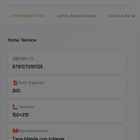
Información Extra
Libros Relacionados
Acerca del auto
Ficha Técnica
ISBN-13:
9791370161125
Num. Páginas:
300
Tamaño:
150x210
Encuadernación:
Tapa blanda con solapas