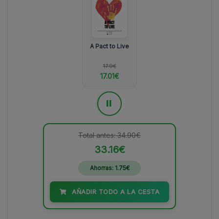
A Pact to Live
17.9€
17.01€
=
Total antes: 34.90€
33.16€
Ahorras: 1.75€
AÑADIR TODO A LA CESTA