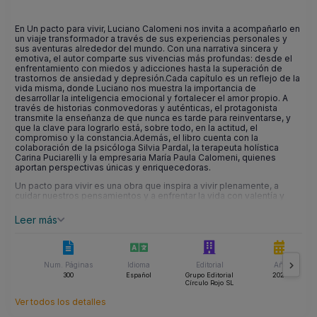
En Un pacto para vivir, Luciano Calomeni nos invita a acompañarlo en
un viaje transformador a través de sus experiencias personales y
sus aventuras alrededor del mundo. Con una narrativa sincera y
emotiva, el autor comparte sus vivencias más profundas: desde el
enfrentamiento con miedos y adicciones hasta la superación de
trastornos de ansiedad y depresión.Cada capítulo es un reflejo de la
vida misma, donde Luciano nos muestra la importancia de
desarrollar la inteligencia emocional y fortalecer el amor propio. A
través de historias conmovedoras y auténticas, el protagonista
transmite la enseñanza de que nunca es tarde para reinventarse, y
que la clave para lograrlo está, sobre todo, en la actitud, el
compromiso y la constancia.Además, el libro cuenta con la
colaboración de la psicóloga Silvia Pardal, la terapeuta holística
Carina Puciarelli y la empresaria María Paula Calomeni, quienes
aportan perspectivas únicas y enriquecedoras.
Un pacto para vivir es una obra que inspira a vivir plenamente, a
cuidar nuestros pensamientos y a enfrentar la vida con valentía y
determinación. Una lectura imprescindible para quienes buscan
superarse y encontrar la paz interior.
Leer más
Num. Páginas
Idioma
Editorial
Año
300
Español
Grupo Editorial
2025
Círculo Rojo SL
Ver todos los detalles