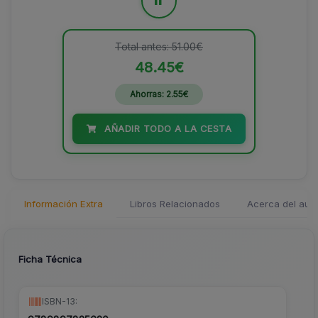
=
Total antes: 51.00€
48.45€
Ahorras: 2.55€
AÑADIR TODO A LA CESTA
Información Extra
Libros Relacionados
Acerca del auto
Ficha Técnica
ISBN-13: