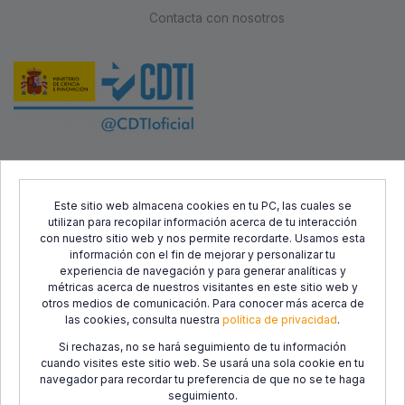
Contacta con nosotros
Este proyecto ha sido cofinanciado por el Fondo Europeo de
Desarrollo Regional (FEDER) y el Centro para el Desarrollo
Este sitio web almacena cookies en tu PC, las cuales se
utilizan para recopilar información acerca de tu interacción
Tecnológico Industrial (CDTI), con el objetivo de promover el
con nuestro sitio web y nos permite recordarte. Usamos esta
desarrollo tecnológico, la innovación y una investigación de
información con el fin de mejorar y personalizar tu
calidad.
experiencia de navegación y para generar analíticas y
métricas acerca de nuestros visitantes en este sitio web y
otros medios de comunicación. Para conocer más acerca de
las cookies, consulta nuestra
política de privacidad
.
Si rechazas, no se hará seguimiento de tu información
cuando visites este sitio web. Se usará una sola cookie en tu
navegador para recordar tu preferencia de que no se te haga
seguimiento.