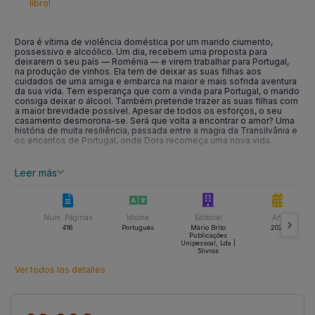
libro!
Dora é vítima de violência doméstica por um marido ciumento,
possessivo e alcoólico. Um dia, recebem uma proposta para
deixarem o seu país — Roménia — e virem trabalhar para Portugal,
na produção de vinhos. Ela tem de deixar as suas filhas aos
cuidados de uma amiga e embarca na maior e mais sofrida aventura
da sua vida. Tem esperança que com a vinda para Portugal, o marido
consiga deixar o álcool. Também pretende trazer as suas filhas com
a maior brevidade possível. Apesar de todos os esforços, o seu
casamento desmorona-se. Será que volta a encontrar o amor? Uma
história de muita resiliência, passada entre a magia da Transilvânia e
os encantos de Portugal, onde Dora recomeça uma nova vida.
Leer más
Num. Páginas
Idioma
Editorial
Año
416
Portugués
Mário Brito
2022
Publicações
Unipessoal, Lda |
5livros
Ver todos los detalles