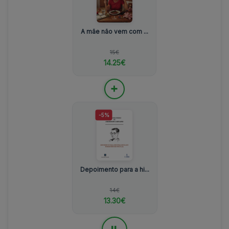
A mãe não vem com ...
15€
14.25€
+
-5%
Depoimento para a hi...
14€
13.30€