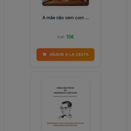
A mãe não vem com ...
15€
PVP:
AÑADIR A LA CESTA