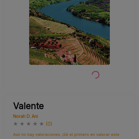
Valente
Norah D. Ani
★
★
★
★
★
(0)
Aún no hay valoraciones. ¡Sé el primero en valorar este