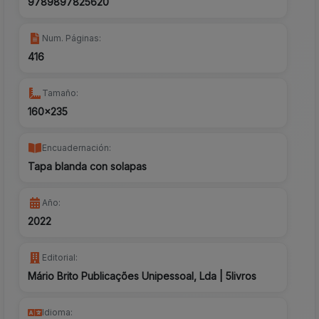
9789897825620
Num. Páginas:
416
Tamaño:
160x235
Encuadernación:
Tapa blanda con solapas
Año:
2022
Editorial:
Mário Brito Publicações Unipessoal, Lda | 5livros
Idioma: