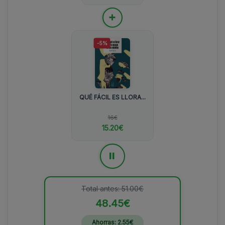
+
-5%
QUÉ FÁCIL ES LLORA...
16€
15.20€
=
Total antes: 51.00€
48.45€
Ahorras: 2.55€