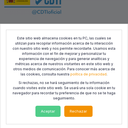
Este proyecto ha sido cofinanciado por el Fondo Europeo de
Desarrollo Regional (FEDER) y el Centro para el Desarrollo
Este sitio web almacena cookies en tu PC, las cuales se
utilizan para recopilar información acerca de tu interacción
Tecnológico Industrial (CDTI), con el objetivo de promover el
con nuestro sitio web y nos permite recordarte. Usamos esta
desarrollo tecnológico, la innovación y una investigación de
información con el fin de mejorar y personalizar tu
calidad.
experiencia de navegación y para generar analíticas y
métricas acerca de nuestros visitantes en este sitio web y
otros medios de comunicación. Para conocer más acerca de
las cookies, consulta nuestra
política de privacidad
.
Si rechazas, no se hará seguimiento de tu información
cuando visites este sitio web. Se usará una sola cookie en tu
navegador para recordar tu preferencia de que no se te haga
seguimiento.
Política de
Política de
Condiciones de
privacidad
cookies
Uso
Aceptar
Rechazar
© 2014-2026 LibrosCC. Todos los derechos reservados.