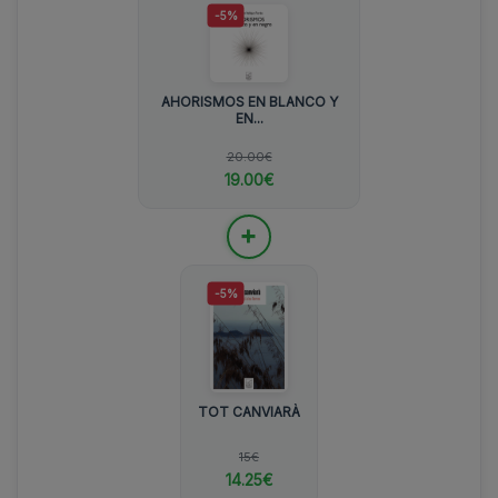
-5%
AHORISMOS EN BLANCO Y
EN...
20.00€
19.00€
+
-5%
TOT CANVIARÀ
15€
14.25€