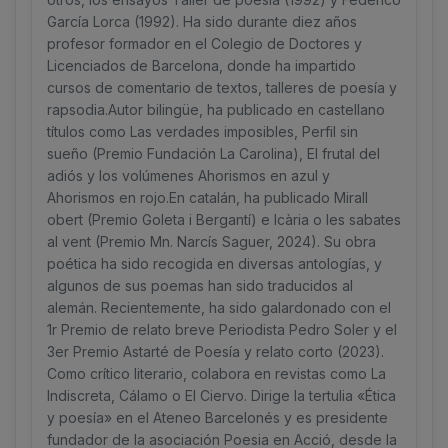
García Lorca (1992). Ha sido durante diez años
profesor formador en el Colegio de Doctores y
Licenciados de Barcelona, donde ha impartido
cursos de comentario de textos, talleres de poesía y
rapsodia.Autor bilingüe, ha publicado en castellano
títulos como Las verdades imposibles, Perfil sin
sueño (Premio Fundación La Carolina), El frutal del
adiós y los volúmenes Ahorismos en azul y
Ahorismos en rojo.En catalán, ha publicado Mirall
obert (Premio Goleta i Bergantí) e Icària o les sabates
al vent (Premio Mn. Narcís Saguer, 2024). Su obra
poética ha sido recogida en diversas antologías, y
algunos de sus poemas han sido traducidos al
alemán. Recientemente, ha sido galardonado con el
1r Premio de relato breve Periodista Pedro Soler y el
3er Premio Astarté de Poesía y relato corto (2023).
Como crítico literario, colabora en revistas como La
Indiscreta, Cálamo o El Ciervo. Dirige la tertulia «Ética
y poesía» en el Ateneo Barcelonés y es presidente
fundador de la asociación Poesia en Acció, desde la