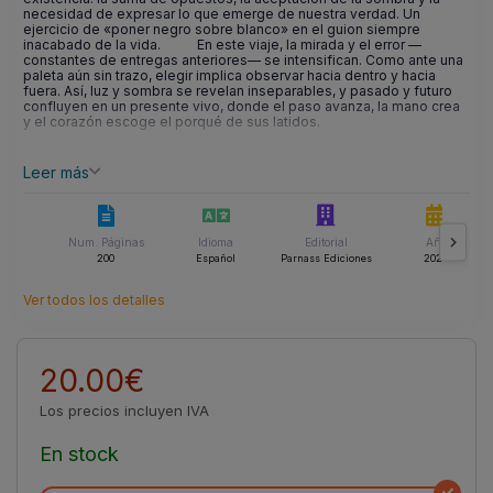
necesidad de expresar lo que emerge de nuestra verdad. Un
ejercicio de «poner negro sobre blanco» en el guion siempre
inacabado de la vida. En este viaje, la mirada y el error —
constantes de entregas anteriores— se intensifican. Como ante una
paleta aún sin trazo, elegir implica observar hacia dentro y hacia
fuera. Así, luz y sombra se revelan inseparables, y pasado y futuro
confluyen en un presente vivo, donde el paso avanza, la mano crea
y el corazón escoge el porqué de sus latidos.
Leer más
Num. Páginas
Idioma
Editorial
Año
200
Español
Parnass Ediciones
2026
Ver todos los detalles
20.00€
Los precios incluyen IVA
En stock