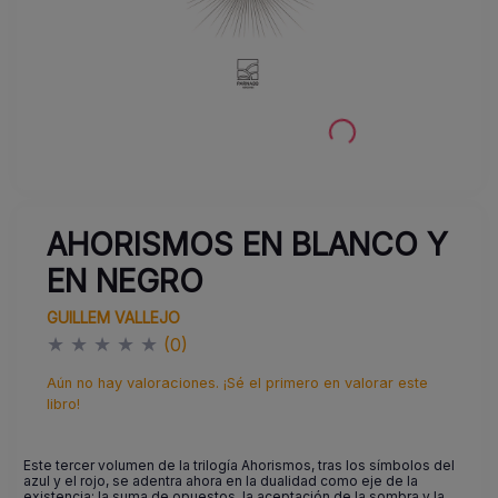
AHORISMOS EN BLANCO Y
EN NEGRO
GUILLEM VALLEJO
★
★
★
★
★
(0)
Aún no hay valoraciones. ¡Sé el primero en valorar este
libro!
Este tercer volumen de la trilogía Ahorismos, tras los símbolos del
azul y el rojo, se adentra ahora en la dualidad como eje de la
existencia: la suma de opuestos, la aceptación de la sombra y la