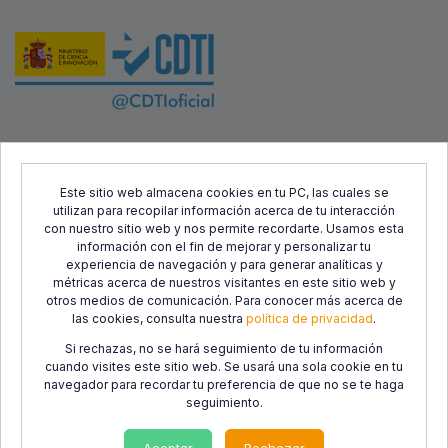
Este proyecto ha sido cofinanciado por el Fondo Europeo de
Desarrollo Regional (FEDER) y el Centro para el Desarrollo
Este sitio web almacena cookies en tu PC, las cuales se
utilizan para recopilar información acerca de tu interacción
Tecnológico Industrial (CDTI), con el objetivo de promover el
con nuestro sitio web y nos permite recordarte. Usamos esta
desarrollo tecnológico, la innovación y una investigación de
información con el fin de mejorar y personalizar tu
calidad.
experiencia de navegación y para generar analíticas y
métricas acerca de nuestros visitantes en este sitio web y
otros medios de comunicación. Para conocer más acerca de
las cookies, consulta nuestra
política de privacidad
.
Si rechazas, no se hará seguimiento de tu información
cuando visites este sitio web. Se usará una sola cookie en tu
navegador para recordar tu preferencia de que no se te haga
seguimiento.
Política de
Política de
Condiciones de
privacidad
cookies
Uso