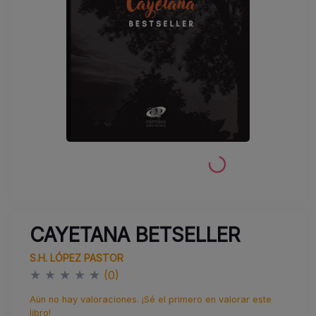
CAYETANA BETSELLER
S.H. LÓPEZ PASTOR
★
★
★
★
★
(0)
Aún no hay valoraciones. ¡Sé el primero en valorar este
libro!