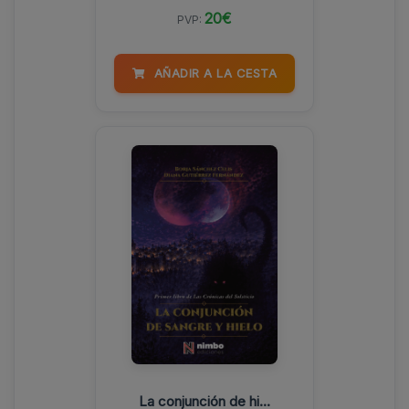
20€
PVP:
AÑADIR A LA CESTA
La conjunción de hi...