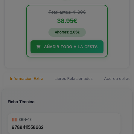
Total antes: 41.00€
38.95€
Ahorras: 2.05€
AÑADIR TODO A LA CESTA
Información Extra
Libros Relacionados
Acerca del auto
Ficha Técnica
ISBN-13:
9788411558662