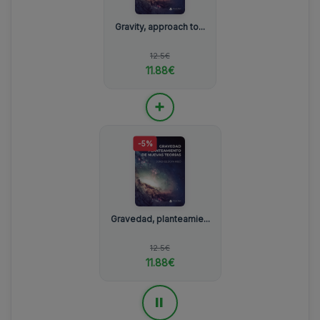
Gravity, approach to...
12.5€
11.88€
+
-5%
Gravedad, planteamie...
12.5€
11.88€
=