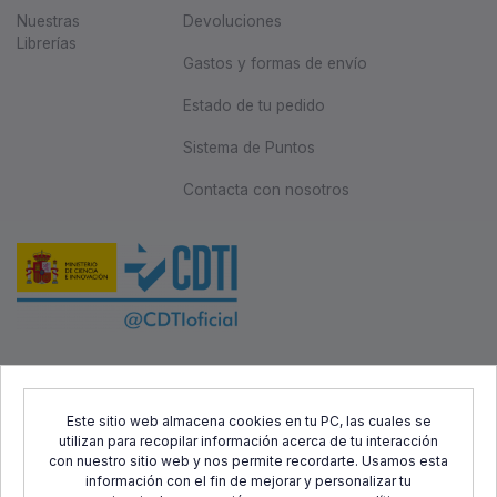
Nuestras
Devoluciones
Librerías
Gastos y formas de envío
Estado de tu pedido
Sistema de Puntos
Contacta con nosotros
Este proyecto ha sido cofinanciado por el Fondo Europeo de
Desarrollo Regional (FEDER) y el Centro para el Desarrollo
Este sitio web almacena cookies en tu PC, las cuales se
utilizan para recopilar información acerca de tu interacción
Tecnológico Industrial (CDTI), con el objetivo de promover el
con nuestro sitio web y nos permite recordarte. Usamos esta
desarrollo tecnológico, la innovación y una investigación de
información con el fin de mejorar y personalizar tu
calidad.