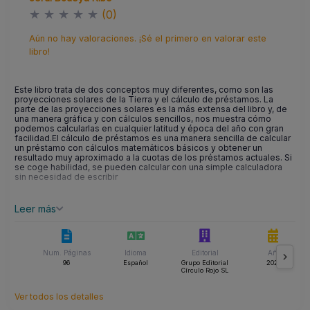
★
★
★
★
★
(0)
Aún no hay valoraciones. ¡Sé el primero en valorar este
libro!
Este libro trata de dos conceptos muy diferentes, como son las
proyecciones solares de la Tierra y el cálculo de préstamos. La
parte de las proyecciones solares es la más extensa del libro y, de
una manera gráfica y con cálculos sencillos, nos muestra cómo
podemos calcularlas en cualquier latitud y época del año con gran
facilidad.El cálculo de préstamos es una manera sencilla de calcular
un préstamo con cálculos matemáticos básicos y obtener un
resultado muy aproximado a la cuotas de los préstamos actuales. Si
se coge habilidad, se pueden calcular con una simple calculadora
sin necesidad de escribir
Leer más
Num. Páginas
Idioma
Editorial
Año
96
Español
Grupo Editorial
2022
Círculo Rojo SL
Ver todos los detalles