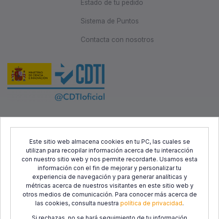
Estado de tu pedido
Sistema de Puntos
Contacta con nosotros
Este proyecto ha sido cofinanciado por el Fondo Europeo de
Desarrollo Regional (FEDER) y el Centro para el Desarrollo
Este sitio web almacena cookies en tu PC, las cuales se
utilizan para recopilar información acerca de tu interacción
Tecnológico Industrial (CDTI), con el objetivo de promover el
con nuestro sitio web y nos permite recordarte. Usamos esta
desarrollo tecnológico, la innovación y una investigación de
información con el fin de mejorar y personalizar tu
calidad.
experiencia de navegación y para generar analíticas y
métricas acerca de nuestros visitantes en este sitio web y
otros medios de comunicación. Para conocer más acerca de
las cookies, consulta nuestra
política de privacidad
.
Si rechazas, no se hará seguimiento de tu información