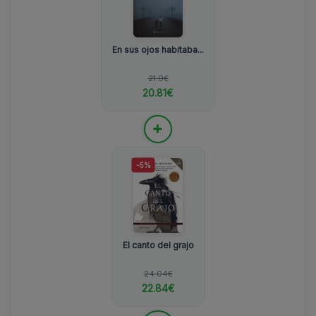
En sus ojos habitaba...
21.9€
20.81€
+
-5%
El canto del grajo
24.04€
22.84€