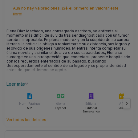
Aún no hay valoraciones. ¡Sé el primero en valorar este
libro!
Elena Díaz Machado, una consagrada escritora, se enfrenta al
momento más difícil de su vida tras ser diagnosticada con un tumor
cerebral inoperable. En plena madurez y en la cúspide de su carrera
literaria, la noticia la obliga a replantearse su existencia, sus logros y
el olvido de sus orígenes humildes. Mientras intenta completar su
última novela y asimilar el declive de sus capacidades, Elena se
sumerge en una introspección que conecta su presente hospitalario
con los recuerdos enterrados de su pasado, buscando
desesperadamente el sentido de su legado y su propia identidad
antes de que el tiempo se agote.
Leer más
Num. Páginas
Idioma
Editorial
Año
532
Español
Editorial
2024
Samarcanda
Ver todos los detalles