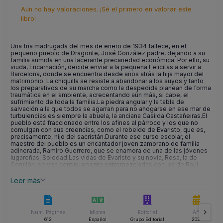
Aún no hay valoraciones. ¡Sé el primero en valorar este
libro!
Una fría madrugada del mes de enero de 1934 fallece, en el
pequeño pueblo de Dragonte, José González padre, dejando a su
familia sumida en una lacerante precariedad económica. Por ello, su
viuda, Encarnación, decide enviar a la pequeña Felicitas a servir a
Barcelona, donde se encuentra desde años atrás la hija mayor del
matrimonio. La chiquilla se resiste a abandonar a los suyos y tanto
los preparativos de su marcha como la despedida planean de forma
traumática en el ambiente, acrecentando aún más, si cabe, el
sufrimiento de toda la familia.La piedra angular y la tabla de
salvación a la que todos se agarran para no ahogarse en ese mar de
turbulencias es siempre la abuela, la anciana Casilda Castañeiras.El
pueblo está fraccionado entre los afines al párroco y los que no
comulgan con sus creencias, como el rebelde de Evaristo, que es,
precisamente, hijo del sacristán.Durante ese curso escolar, el
maestro del pueblo es un encantador joven zamorano de familia
adinerada, Ramiro Guerrero, que se enamora de una de las jóvenes
lugareñas, Soledad.Las vidas de Evaristo y su novia, Rosa, la de
Corullón, se ven continuamente entremezcladas con las de Raúl
Vidal, un truhan itinerante natural de Porcarizas, y de su protegida,
Luisa, que tiene que escapar de Sobradelo para huir de su violador,
Leer más
Marcelino Sotelo.Miseria, inconformismo, lascivia y pureza
enfrentadas, prepotencia y sumisión, todo ello desarrollado cual
torbellino en el incomparable marco entre Dragonte y Villafranca del
Bierzo.La remembranza de los tiempos no tan lejanos en que las
Num. Páginas
Idioma
Editorial
Año
aldeas de montaña bullían de vida y la gente luchaba sin reparos por
la justicia, la libertad y, ante todo, por sobrevivir.
612
Español
Grupo Editorial
2023