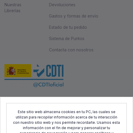
Nuestras
Devoluciones
Librerías
Gastos y formas de envío
Estado de tu pedido
Sistema de Puntos
Contacta con nosotros
Este proyecto ha sido cofinanciado por el Fondo Europeo de
Desarrollo Regional (FEDER) y el Centro para el Desarrollo
Este sitio web almacena cookies en tu PC, las cuales se
utilizan para recopilar información acerca de tu interacción
Tecnológico Industrial (CDTI), con el objetivo de promover el
con nuestro sitio web y nos permite recordarte. Usamos esta
desarrollo tecnológico, la innovación y una investigación de
información con el fin de mejorar y personalizar tu
calidad.