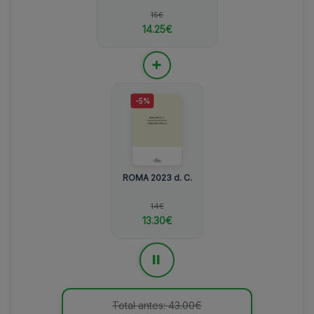
15€
14.25€
+
-5%
ROMA 2023 d. C.
14€
13.30€
=
Total antes: 43.00€