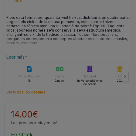
libro!
Flors està format per quaranta-vuit haikus, distribuïts en quatre parts,
seguint els cicles de la natura: primavera, estiu, tardor i hivern;
cadascuna s’inicia amb una il·lustració de Mercè Espiell. D’aquesta
lírica japonesa només se’n conserva la seva estructura i mètrica,
allunyant-se així de la tradició clàssica. Tot són flors peculiars,
perquè es corresponen a conceptes abstractes o a poetes, músics,
pintors, escultors...
Leer más
Num. Páginas
Idioma
Editorial
Año
78
Catalán
In-Verso ediciones
2024
de poesía
Ver todos los detalles
14.00€
Los precios incluyen IVA
En stock