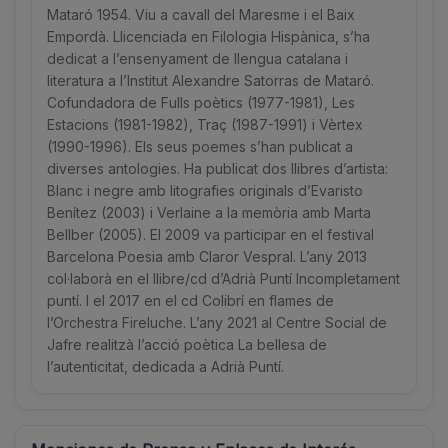
Mataró 1954. Viu a cavall del Maresme i el Baix
Empordà. Llicenciada en Filologia Hispànica, s’ha
dedicat a l’ensenyament de llengua catalana i
literatura a l’Institut Alexandre Satorras de Mataró.
Cofundadora de Fulls poètics (1977-1981), Les
Estacions (1981-1982), Traç (1987-1991) i Vèrtex
(1990-1996). Els seus poemes s’han publicat a
diverses antologies. Ha publicat dos llibres d’artista:
Blanc i negre amb litografies originals d’Evaristo
Benítez (2003) i Verlaine a la memòria amb Marta
Bellber (2005). El 2009 va participar en el festival
Barcelona Poesia amb Claror Vespral. L’any 2013
col·laborà en el llibre/cd d’Adrià Puntí Incompletament
puntí. I el 2017 en el cd Colibrí en flames de
l’Orchestra Fireluche. L’any 2021 al Centre Social de
Jafre realitzà l’acció poètica La bellesa de
l’autenticitat, dedicada a Adrià Puntí.