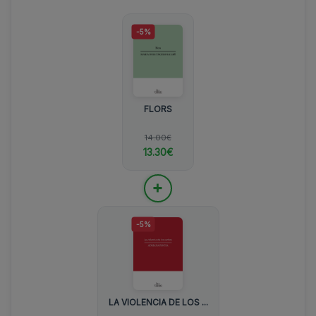
-5%
FLORS
14.00€
13.30€
+
-5%
LA VIOLENCIA DE LOS ...