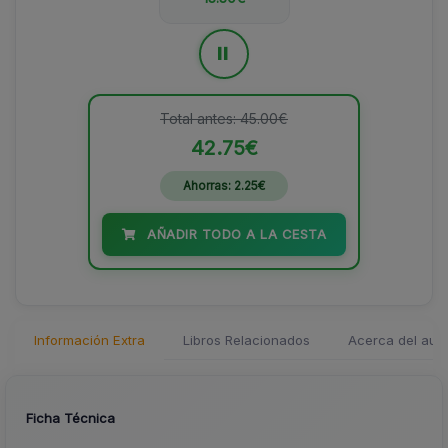
=
Total antes: 45.00€
42.75€
Ahorras: 2.25€
AÑADIR TODO A LA CESTA
Información Extra
Libros Relacionados
Acerca del auto
Ficha Técnica