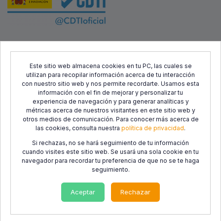
Este proyecto ha sido cofinanciado por el Fondo Europeo de
Desarrollo Regional (FEDER) y el Centro para el Desarrollo
Este sitio web almacena cookies en tu PC, las cuales se
utilizan para recopilar información acerca de tu interacción
Tecnológico Industrial (CDTI), con el objetivo de promover el
con nuestro sitio web y nos permite recordarte. Usamos esta
desarrollo tecnológico, la innovación y una investigación de
información con el fin de mejorar y personalizar tu
calidad.
experiencia de navegación y para generar analíticas y
métricas acerca de nuestros visitantes en este sitio web y
otros medios de comunicación. Para conocer más acerca de
las cookies, consulta nuestra
política de privacidad
.
Si rechazas, no se hará seguimiento de tu información
cuando visites este sitio web. Se usará una sola cookie en tu
navegador para recordar tu preferencia de que no se te haga
seguimiento.
Política de
Política de
Condiciones de
privacidad
cookies
Uso
Aceptar
Rechazar
© 2014-2026 LibrosCC. Todos los derechos reservados.