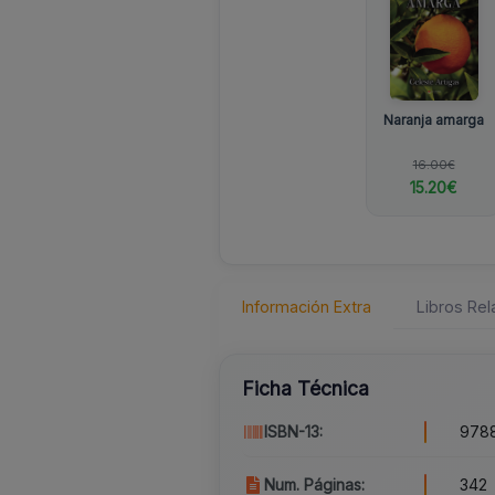
Naranja amarga
16.00€
15.20€
Información Extra
Libros Re
Ficha Técnica
ISBN-13:
9788
Num. Páginas:
342