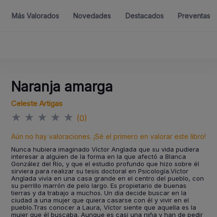
Más Valorados
Novedades
Destacados
Preventas
Naranja amarga
Celeste Artigas
★
★
★
★
★
(0)
Aún no hay valoraciones. ¡Sé el primero en valorar este libro!
Nunca hubiera imaginado Víctor Anglada que su vida pudiera
interesar a alguien de la forma en la que afectó a Blanca
González del Río, y que el estudio profundo que hizo sobre él
sirviera para realizar su tesis doctoral en Psicología.Víctor
Anglada vivía en una casa grande en el centro del pueblo, con
su perrillo marrón de pelo largo. Es propietario de buenas
tierras y da trabajo a muchos. Un día decide buscar en la
ciudad a una mujer que quiera casarse con él y vivir en el
pueblo.Tras conocer a Laura, Víctor siente que aquella es la
mujer que él buscaba. Aunque es casi una niña y han de pedir