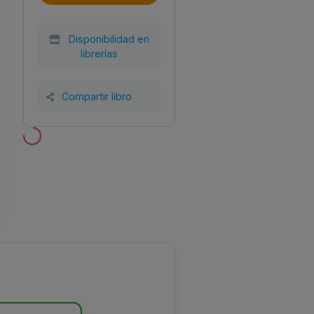
Disponibilidad en
librerías
Compartir libro
Año
Tamaño
Encuadernación
al
2022
150x210
Tapa blanda con
SL
solapas