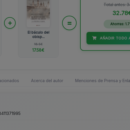
Total antes: 
32.78
=
+
Ahorras: 1.
El báculo del
obisp...
AÑADIR TODO 
18.5€
17.58€
lacionados
Acerca del autor
Menciones de Prensa y Enla
411371995