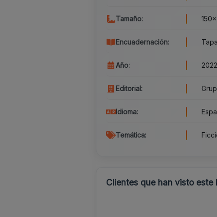
Tamaño:
150x
Encuadernación:
Tapa
Año:
202
Editorial:
Grup
Idioma:
Espa
Temática:
Ficc
Clientes que han visto este 