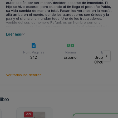
autorización por ser menor, deciden casarse de inmediato. El
hijo se hizo esperar, pero cuando al fin llega el pequeño Pablo,
su vida cambia de manera total. Pasan los veranos en la masía,
allá arriba en el monte, donde los atardeceres son únicos y la
paz y el silencio lo inundan todo. Uno de los trabajadores,
venido del sur, de nombre Rafael, es un hombre con una
personalidad arrolladora y congenian desde el primer instante,
pasando a ser para Víctor el hermano que nunca tuvo. Víctor
Leer más
recuerda aquellos días con añoranza y dolor. Su sufrimiento es
inmenso; pero aún no puede descansar, tiene que esperar, no
mucho tiempo ya…
Num. Páginas
Idioma
Editorial
342
Español
Grupo Editori
Círculo Rojo 
Ver todos los detalles
ibro
-5%