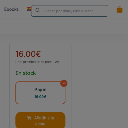
ES
Ebooks
Librerías
Contacta
¿Eres Autor/a?
16.00€
Los precios incluyen IVA
En stock
Papel
16.00€
Añadir a la
cesta