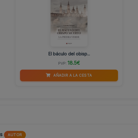
El báculo del obisp...
18.5€
PVP:
AÑADIR A LA CESTA
as
AUTOR