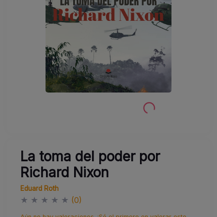
La toma del poder por
Richard Nixon
Eduard Roth
★
★
★
★
★
(0)
Aún no hay valoraciones. ¡Sé el primero en valorar este