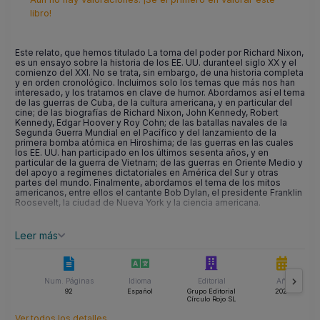
libro!
Este relato, que hemos titulado La toma del poder por Richard Nixon,
es un ensayo sobre la historia de los EE. UU. duranteel siglo XX y el
comienzo del XXI. No se trata, sin embargo, de una historia completa
y en orden cronológico. Incluimos solo los temas que más nos han
interesado, y los tratamos en clave de humor. Abordamos así el tema
de las guerras de Cuba, de la cultura americana, y en particular del
cine; de las biografías de Richard Nixon, John Kennedy, Robert
Kennedy, Edgar Hoover y Roy Cohn; de las batallas navales de la
Segunda Guerra Mundial en el Pacífico y del lanzamiento de la
primera bomba atómica en Hiroshima; de las guerras en las cuales
los EE. UU. han participado en los últimos sesenta años, y en
particular de la guerra de Vietnam; de las guerras en Oriente Medio y
del apoyo a regímenes dictatoriales en América del Sur y otras
partes del mundo. Finalmente, abordamos el tema de los mitos
americanos, entre ellos el cantante Bob Dylan, el presidente Franklin
Roosevelt, la ciudad de Nueva York y la ciencia americana.
Leer más
Num. Páginas
Idioma
Editorial
Año
92
Español
Grupo Editorial
2023
Círculo Rojo SL
Ver todos los detalles