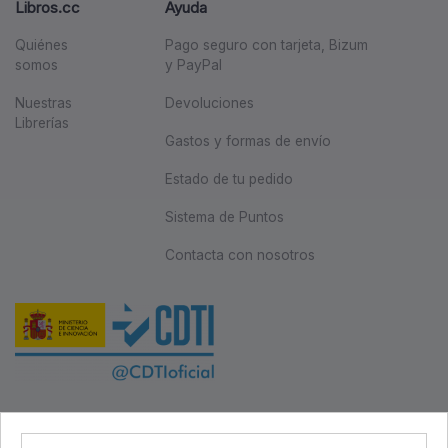
Libros.cc
Ayuda
Quiénes
Pago seguro con tarjeta, Bizum
somos
y PayPal
Nuestras
Devoluciones
Librerías
Gastos y formas de envío
Estado de tu pedido
Sistema de Puntos
Contacta con nosotros
Este proyecto ha sido cofinanciado por el Fondo Europeo de