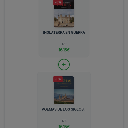
-5%
INGLATERRA EN GUERRA
17€
16.15€
+
-5%
POEMAS DE LOS SIGLOS...
17€
16.15€