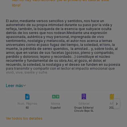
libro!
El autor, mediante versos sencillos y sentidos, nos hace un
autorretrato de su propia intimidad durante su paso por la vida y
refleja, también, la búsqueda de la esencia que subyace oculta
detrás de los seres que nos rodean.Mediante una expresión
apasionada, auténtica y muy personal, impregnada de vivo
sentimiento, nostalgia y melancolía, el autor nos acerca a temas
universales como el paso fugaz del tiempo, la soledad, el toro, la
muerte, la pérdida de seres queridos, la amistad... y, sobre todo, al
amor, que en varias de sus facetas (gozoso, pleno y compartido;
perdido y doloroso; lejano y recordado…) constituye el núcleo
recurrente y fundamental de su obra.Así, el gozo, el dolor, el
recuerdo, la soledad, la nostalgia y el deseo se funden en su poesía
para transmitir y compartir con el lector el impacto emocional que
vivió, vive, siente y sufre.
Leer más
Num. Páginas
Idioma
Editorial
Año
92
Español
Grupo Editorial
2022
Círculo Rojo SL
Ver todos los detalles