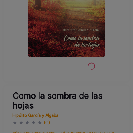
Como la sombra de las
hojas
Hipólito García y Algaba
★
★
★
★
★
(0)
Aún no hay valoraciones. ¡Sé el primero en valorar este