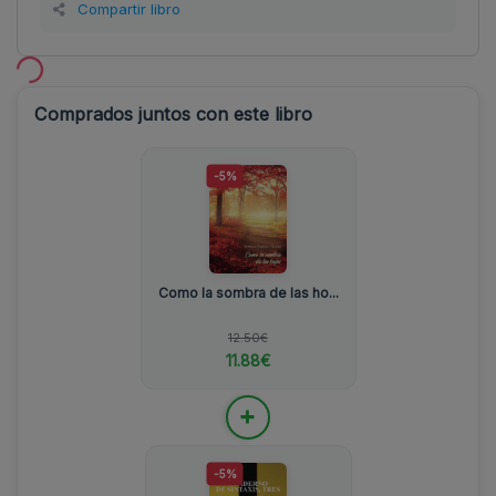
Compartir libro
Comprados juntos con este libro
-5%
Como la sombra de las ho...
12.50€
11.88€
+
-5%