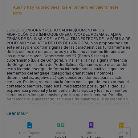
Aún no hay valoraciones. ¡Sé el primero en valorar este
libro!
LUIS DE GÓNGORA Y PEDRO SALINAS[COMENTARIOS
MORFOLÓGICOS (ENFOQUE OPERATIVO) DEL POEMA EL ALMA
TENÍAS DE SALINAS Y DE LA PENÚLTIMA ESTROFA DE LA FÁBULA DE
POLIFEMO Y GALATEA DE LUIS DE GÓNGORA].Nos proponemos en
este ensayo encontrar algunas de las características fundamentales
de los estilos de estos autores y de los movimientos literarios en
los que se incluyen: Generación del 27 (Pedro Salinas) y
culteranismo (Luis de Góngora). Y, hallar, si la hay, alguna influencia
de Góngora en la obra de Pedro Salinas.Opinamos que el autor del
texto literario escoge, de forma intencionada o intuitiva, aquellos
elementos del lenguaje (categorías gramaticales: nombres,
determinantes, adjetivos…) que considera idóneos para su acto
creativo. Es decir, selecciona la forma con la que desea expresar el
contenido; siempre, claro está, mediatizado por su genialidad, su
experiencia personal y la influencia de la época y los movimientos
literarios con los que convive y en los que está inmerso.Por ello,
pensamos que analizando las clases de palabras que aparecen en
un discurso literario concreto (la forma, las categorías gramaticales),
la estructura sintáctica y recursos…, encontraremos aspectos
significativos en su utilización que nos permitirán descubrir la
Leer más
intención del autor y la correcta interpretación de su obra.
Num. Páginas
Idioma
Editorial
Año
76
Español
Grupo Editorial
2023