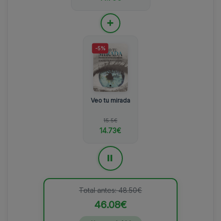
+
-5%
Veo tu mirada
15.5€
14.73€
=
Total antes: 48.50€
46.08€