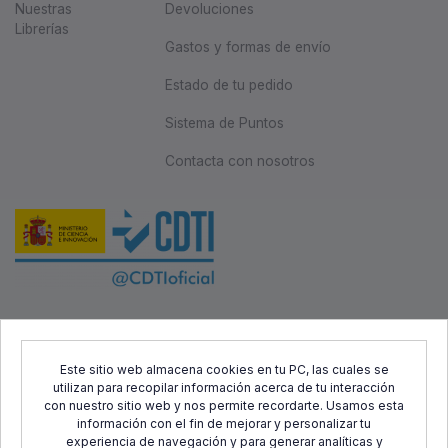
Nuestras
Devoluciones
Librerías
Gastos y formas de envío
Estado de tu pedido
Sistema de Puntos
Contacta con nosotros
Este proyecto ha sido cofinanciado por el Fondo Europeo de
Desarrollo Regional (FEDER) y el Centro para el Desarrollo
Este sitio web almacena cookies en tu PC, las cuales se
utilizan para recopilar información acerca de tu interacción
Tecnológico Industrial (CDTI), con el objetivo de promover el
con nuestro sitio web y nos permite recordarte. Usamos esta
desarrollo tecnológico, la innovación y una investigación de
información con el fin de mejorar y personalizar tu
calidad.
experiencia de navegación y para generar analíticas y