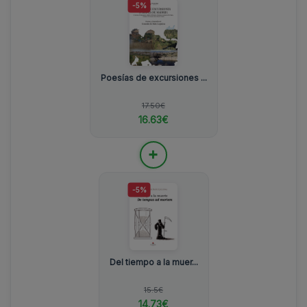
-5%
Poesías de excursiones ...
17.50€
16.63€
+
-5%
Del tiempo a la muer...
15.5€
14.73€