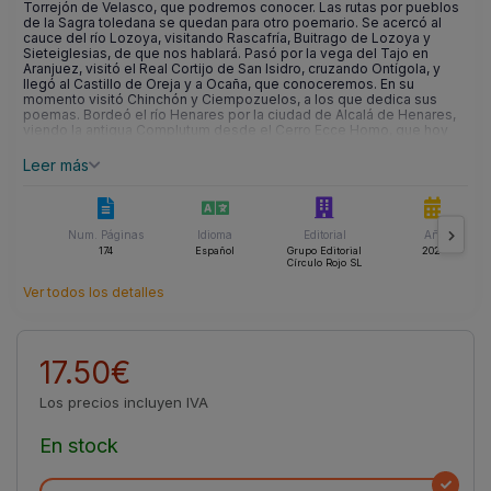
Torrejón de Velasco, que podremos conocer. Las rutas por pueblos
de la Sagra toledana se quedan para otro poemario. Se acercó al
cauce del río Lozoya, visitando Rascafría, Buitrago de Lozoya y
Sieteiglesias, de que nos hablará. Pasó por la vega del Tajo en
Aranjuez, visitó el Real Cortijo de San Isidro, cruzando Ontígola, y
llegó al Castillo de Oreja y a Ocaña, que conoceremos. En su
momento visitó Chinchón y Ciempozuelos, a los que dedica sus
poemas. Bordeó el río Henares por la ciudad de Alcalá de Henares,
viendo la antigua Complutum desde el Cerro Ecce Homo, que hoy
con su crecimiento sería irreconocible por los romanos. En el verano
recorrió Arganda, Morata de Tajuña y Rivas-Vaciamadrid, y presenta
Leer más
esta comarca. También dedica un poema a la Cañada Real Galiana,
que visitó en una ocasión, en concreto la zona más septentrional.
La idea es ofrecer la excursión o viaje como una experiencia en
todos los sentidos, que nos haga salir de nuestra zona de confort.
Num. Páginas
Idioma
Editorial
Año
174
Español
Grupo Editorial
2026
Círculo Rojo SL
Ver todos los detalles
17.50€
Los precios incluyen IVA
En stock