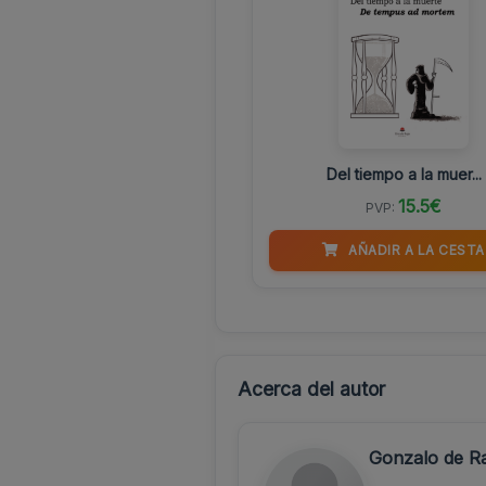
Del tiempo a la muer...
15.5€
PVP:
AÑADIR A LA CESTA
Acerca del autor
Gonzalo de R