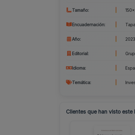
Tamaño:
150x
Encuadernación:
Tapa
Año:
202
Editorial:
Grup
Idioma:
Espa
Temática:
Inve
Clientes que han visto este 