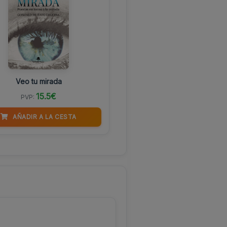
Veo tu mirada
15.5€
PVP:
AÑADIR A LA CESTA