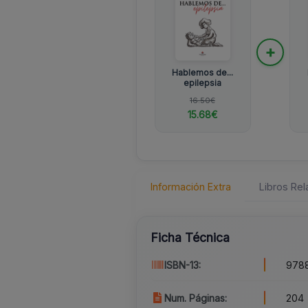
+
Hablemos de...
epilepsia
16.50€
15.68€
Información Extra
Libros Re
Ficha Técnica
ISBN-13:
978
Num. Páginas:
204