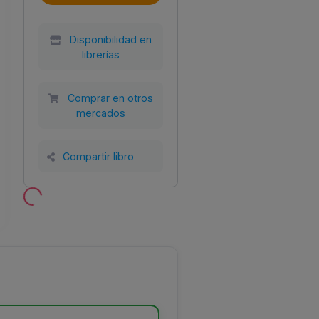
Disponibilidad en
librerías
Comprar en otros
mercados
Año
Tamaño
Encuadernación
al
2023
150x210
Tapa blanda con
Compartir libro
SL
solapas