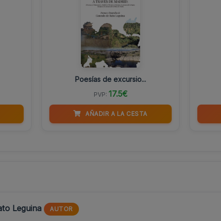
Poesías de excursio...
17.5€
PVP:
AÑADIR A LA CESTA
ato Leguina
AUTOR