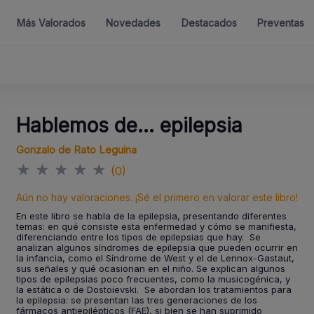
Más Valorados
Novedades
Destacados
Preventas
Hablemos de... epilepsia
Gonzalo de Rato Leguina
★
★
★
★
★
(0)
Aún no hay valoraciones. ¡Sé el primero en valorar este libro!
En este libro se habla de la epilepsia, presentando diferentes
temas: en qué consiste esta enfermedad y cómo se manifiesta,
diferenciando entre los tipos de epilepsias que hay. Se
analizan algunos síndromes de epilepsia que pueden ocurrir en
la infancia, como el Síndrome de West y el de Lennox-Gastaut,
sus señales y qué ocasionan en el niño. Se explican algunos
tipos de epilepsias poco frecuentes, como la musicogénica, y
la estática o de Dostoievski. Se abordan los tratamientos para
la epilepsia: se presentan las tres generaciones de los
fármacos antiepilépticos (FAE), si bien se han suprimido