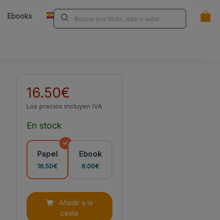
ES
Ebooks
Librerías
Contacta
¿Eres Autor/a?
16.50€
Los precios incluyen IVA
En stock
Papel
Ebook
16.50€
6.00€
Añadir a la
cesta