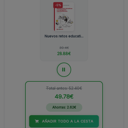
-5%
Nuevos retos educati...
30.4€
28.88€
=
Total antes: 52.40€
49.78€
Ahorras: 2.62€
AÑADIR TODO A LA CESTA